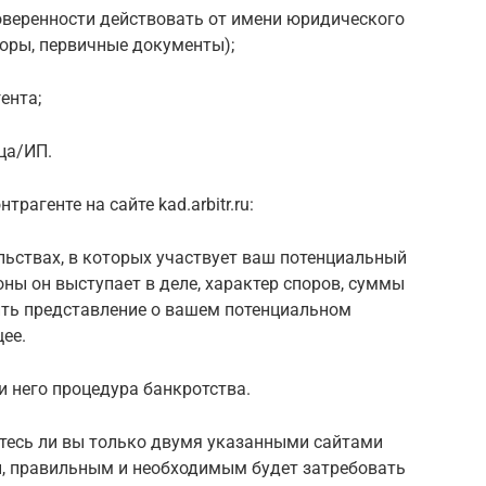
доверенности действовать от имени юридического
воры, первичные документы);
ента;
ца/ИП.
рагенте на сайте kad.arbitr.ru:
льствах, в которых участвует ваш потенциальный
роны он выступает в деле, характер споров, суммы
ить представление о вашем потенциальном
ее.
и него процедура банкротства.
етесь ли вы только двумя указанными сайтами
ы, правильным и необходимым будет затребовать