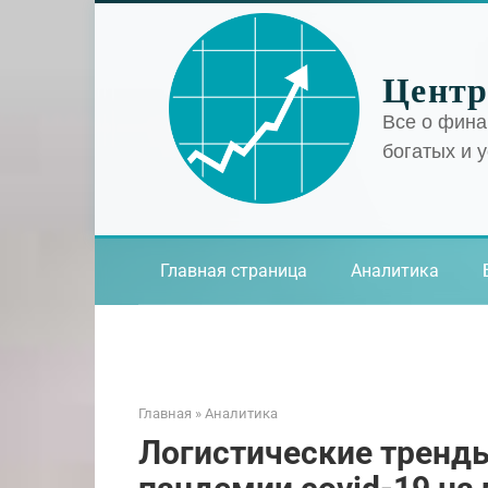
Перейти
к
контенту
Центр
Все о фина
богатых и 
Главная страница
Аналитика
Главная
»
Аналитика
Логистические тренды