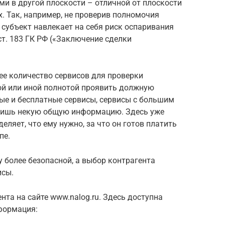
и в другой плоскости – отличной от плоскости
х. Так, например, не проверив полномочия
субъект навлекает на себя риск оспаривания
ст. 183 ГК РФ («Заключение сделки
ее количество сервисов для проверки
ой или иной полнотой проявить должную
ые и бесплатные сервисы, сервисы с большим
 лишь некую общую информацию. Здесь уже
ляет, что ему нужно, за что он готов платить
пе.
 более безопасной, а выбор контрагента
исы.
нта на сайте www.nalog.ru. Здесь доступна
формация: