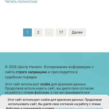
Читать полностью
Пагинация
1
2
…
17
Далее
записей
© 2026 Центр Начало. Копирование информации с
сайта
строго запрещено
и преследуется в
судебном порядке
Этот сайт использует
cookie
для хранения данных.
Продолжая использовать сайт, вы даете свое согласие
на работу с этими файлами, а так же принимаете все
пункты
пользовательского соглашения
. При
Этот сайт использует cookie для хранения данных. Продолжая
возникновении вопросов пишите в
форму обратной
использовать сайт, Вы даете свое согласие на работу с этими
связи
.
файлами и принимаете условия
пользовательского соглашения
.