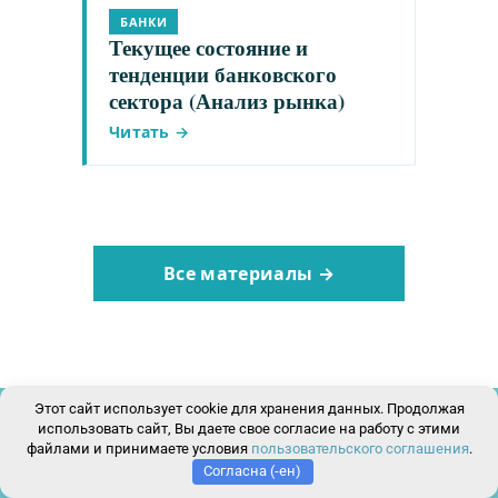
БАНКИ
Текущее состояние и
тенденции банковского
сектора (Анализ рынка)
Читать →
Все материалы →
Этот сайт использует cookie для хранения данных. Продолжая
использовать сайт, Вы даете свое согласие на работу с этими
файлами и принимаете условия
пользовательского соглашения
.
© 2026 Центр Начало. Копирование информации с
Согласна (-ен)
сайта
строго запрещено
и преследуется в