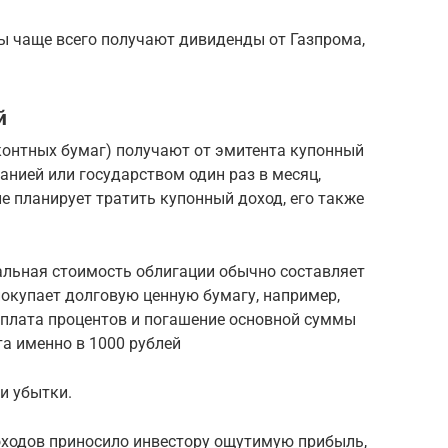
ы чаще всего получают дивиденды от Газпрома,
й
контных бумаг) получают от эмитента купонный
нией или государством один раз в месяц,
не планирует тратить купонный доход, его также
альная стоимость облигации обычно составляет
 покупает долговую ценную бумагу, например,
выплата процентов и погашение основной суммы
та именно в 1000 рублей
и убытки.
ходов приносило инвестору ощутимую прибыль,