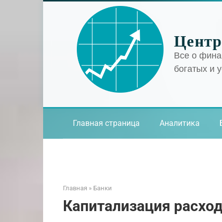
Перейти
к
контенту
Центр
Все о фина
богатых и 
Главная страница
Аналитика
Главная
»
Банки
Капитализация расход