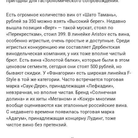
пригодны для гастрономического сопровождения.
Есть огромное количество вин от «Шато Тамань»,
рублей за 350 можно взять «Высокий берег». Недавно
вышла позиция «Верт» — такой мускат, стоял по
«Перекресткам», стоил 399. В линейке Aristov есть вина,
особенно игристые, очень простые и доступные. Среди
игристых конкуренцию им составляет Дербентская
винодельческая компания, у них тоже вполне чистый
брют. Есть вина «Золотой балки», которые были в этом
ценовом сегменте, сегодня они стоят 500 рублей, но
бывают скидки. У «Фанагории» есть широкая линейка F-
Style в той же категории. Часто встречается торговая
марка «Саук-Дере», принадлежащая «Лефкадии»,
невзрачная, но вполне чистая. Бренд «Солнечная
долина» и их хиты «Меганом» и «Кокур» многими
вообще оцениваются как эталонные российские вина.
С недавнего времени появилась торговая марка
«Адагум», принадлежащая концерну Лудинг, тоже
чистое вино без претензий.