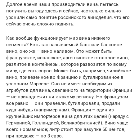
Долгое время наши производители вина, пытаясь
получить выгоду здесь и сейчас, настолько сильно
уронили само понятие российского виноделия, что его
сейчас очень сложно поднять.
Как вообще функционирует мир вина нижнего
сегмента? Есть так называемый балк или балковое
вино, оно же — вино наливом. Это может быть
французское, испанское, аргентинское столовое вино,
разлитое в контейнеры, которое развозится по всему
миру, где есть спрос. Может быть, например, чилийское
вино, привезенное во Францию и бутилированное в
условном Марселе. Оно не имеет необходимых
атрибутов для вина, сделанного на территории Франции
— не принадлежит ни к какому региону. Но французам
все равно — они привезли, бутилировали, продали
куда-нибудь (например нам). Франция – один из
крупнейших импортеров вина для этих целей (наряду с
Германией, Голландией, Великобританией). Вино чаще
всего нормальное; литр стоит при закупке 60 центов,
при продаже — по 3 евро.