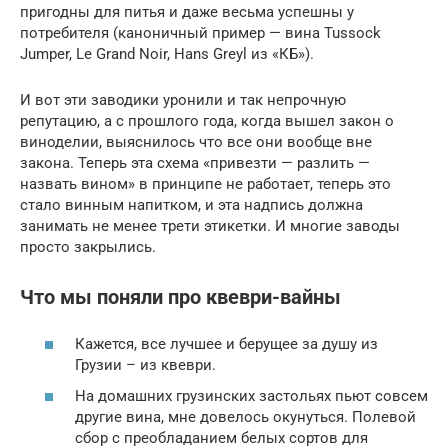
пригодны для питья и даже весьма успешны у
потребителя (каноничный пример — вина Tussock
Jumper, Le Grand Noir, Hans Greyl из «КБ»).
И вот эти заводики уронили и так непрочную
репутацию, а с прошлого года, когда вышел закон о
виноделии, выяснилось что все они вообще вне
закона. Теперь эта схема «привезти — разлить —
назвать вином» в принципе не работает, теперь это
стало винным напитком, и эта надпись должна
занимать не менее трети этикетки. И многие заводы
просто закрылись.
Что мы поняли про квеври-вайны
Кажется, все лучшее и берущее за душу из
Грузии – из квеври.
На домашних грузинских застольях пьют совсем
другие вина, мне довелось окунуться. Полевой
сбор с преобладанием белых сортов для