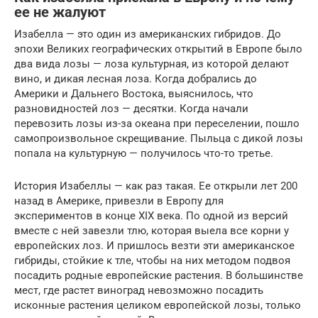
ее не жалуют
Изабелла — это один из американских гибридов. До
эпохи Великих географических открытий в Европе было
два вида лозы — лоза культурная, из которой делают
вино, и дикая лесная лоза. Когда добрались до
Америки и Дальнего Востока, выяснилось, что
разновидностей лоз — десятки. Когда начали
перевозить лозы из-за океана при переселении, пошло
самопроизвольное скрещивание. Пыльца с дикой лозы
попала на культурную — получилось что-то третье.
История Изабеллы — как раз такая. Ее открыли лет 200
назад в Америке, привезли в Европу для
экспериментов в конце XIX века. По одной из версий
вместе с ней завезли тлю, которая выела все корни у
европейских лоз. И пришлось везти эти американское
гибриды, стойкие к тле, чтобы на них методом подвоя
посадить родные европейские растения. В большинстве
мест, где растет виноград невозможно посадить
исконные растения целиком европейской лозы, только