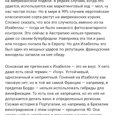
на американской подвой. В редких случаях, когда это
удается, используется как маркетинговый ход — мол, «у
нас чистая лоза». Но в мире в 99% случаев европейские
классические сорта растут на американских корнях.
Сложно сказать, что все это случилось именно из-за
Изабеллы — тогда не было никакого фитосанитарного
контроля. Это сейчас в Австралию нельзя приехать
даже со своим бутербродом. Наверняка эта тля и рано
или поздно попала бы в Европу. Но для Изабеллы это
был один из мощных ударов по репутации, французские
виноделы затаили на нее обиду.
Основная же претензия к Изабелле — это ее вкус. У него
даже есть свой термин — «foxy». Устойчивый,
однозначный и неприятный. Гонений на Изабеллу как
таковую нет, но в той же самой Франции — например, в
пределах Бордо — нельзя использовать гибриды для
винификации. То есть она не запрещена, но из нее не
допускается делать вино в определенных регионах.
Схожая история в Португалии, но например, в Бразилии
виноградников с этим сортом — процентов 40. Она
чрезвычайно устойчива в том числе к гнили, может