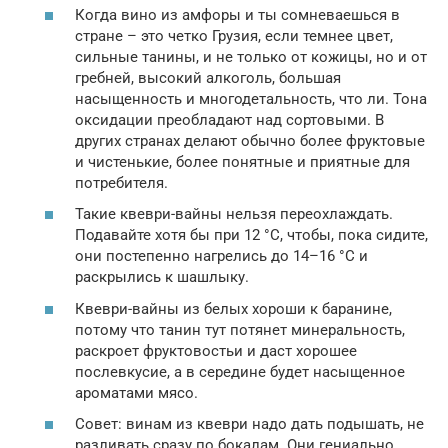
Когда вино из амфоры и ты сомневаешься в
стране – это четко Грузия, если темнее цвет,
сильные танины, и не только от кожицы, но и от
гребней, высокий алкоголь, большая
насыщенность и многодетальность, что ли. Тона
оксидации преобладают над сортовыми. В
других странах делают обычно более фруктовые
и чистенькие, более понятные и приятные для
потребителя.
Такие квеври-вайны нельзя переохлаждать.
Подавайте хотя бы при 12 °С, чтобы, пока сидите,
они постепенно нагрелись до 14–16 °С и
раскрылись к шашлыку.
Квеври-вайны из белых хороши к баранине,
потому что танин тут потянет минеральность,
раскроет фруктовостьи и даст хорошее
послевкусие, а в середине будет насыщенное
ароматами мясо.
Совет: винам из квеври надо дать подышать, не
разливать сразу по бокалам. Они гениально