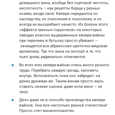
домашнего вина, вообще без сортовой чистоты,
кислотность – как рецепты борща у разных
хозяек, везде своя. Квеври передаются по
наследству, из поколения в поколение, и не
всегда их выскребают начисто. Из боязни этого
«эффекта грязных горшочков» на некоторых
заводах классно выдержанные квеври-вайны
при переливе в бутылку просто убивают –
зачищается вся абрикосово-цветочно-медовая
ароматика. Так что вина на экспорт и те, что
пьют дома, радикально отличаются.
Во всех этих квеври-вайнах очень много ручного
труда. Перебрать каждую гроздь, заложить
внутрь. Волноваться, пока оно забродит: на
диких дрожжах же. Таким винам просто жаль
ставить низкие оценки, даже если вино – не
твое.
Дело даже не в способе производства квеври-
вайнов. Они все настолько разной стилистики!
Просто слет вининопланетян.