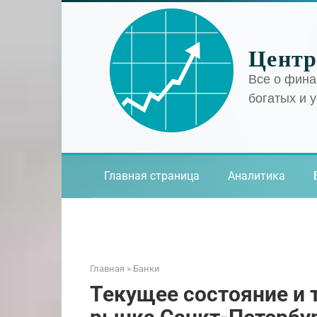
Перейти
к
контенту
Центр
Все о фина
богатых и 
Главная страница
Аналитика
Главная
»
Банки
Текущее состояние и 