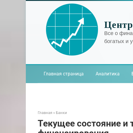
Перейти
к
контенту
Центр
Все о фина
богатых и 
Главная страница
Аналитика
Главная
»
Банки
Текущее состояние и 