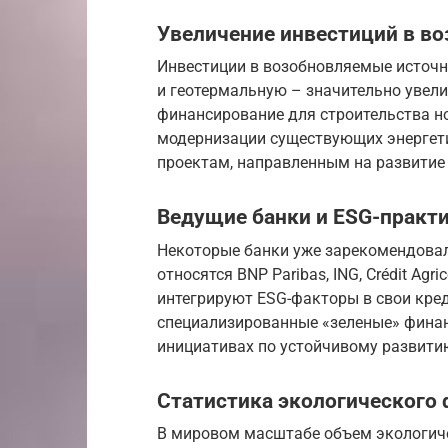
Увеличение инвестиций в в
Инвестиции в возобновляемые источни
и геотермальную – значительно увел
финансирование для строительства но
модернизации существующих энергети
проектам, направленным на развитие 
Ведущие банки и ESG-практ
Некоторые банки уже зарекомендовали
относятся BNP Paribas, ING, Crédit Agr
интегрируют ESG-факторы в свои кре
специализированные «зеленые» фина
инициативах по устойчивому развити
Статистика экологического 
В мировом масштабе объем экологиче