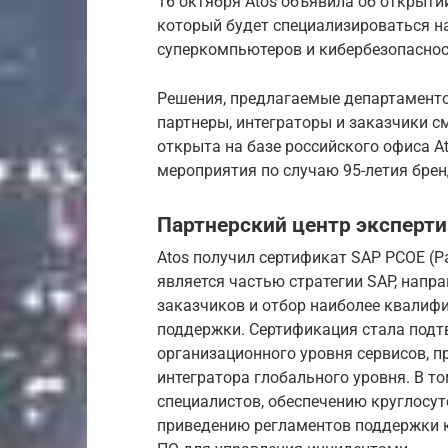
16 октября Atos объявила об открыти
который будет специализироваться на
суперкомпьютеров и кибербезопаснос
Решения, предлагаемые департаментом,
партнеры, интеграторы и заказчики с
открыта на базе российского офиса At
мероприятия по случаю 95-летия бренд
Партнерский центр эксперти
Atos получил сертификат SAP PCOE (Par
является частью стратегии SAP, нап
заказчиков и отбор наиболее квалиф
поддержки. Сертификация стала подт
организационного уровня сервисов, п
интегратора глобального уровня. В т
специалистов, обеспечению круглосут
приведению регламентов поддержки к