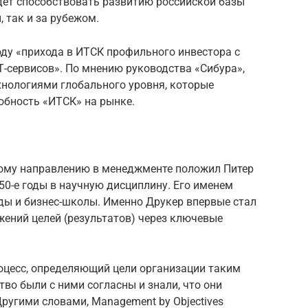
дет способствовать развитию российской базы
, так и за рубежом.
ду «прихода в ИТСК профильного инвестора с
-сервисов». По мнению руководства «Сибура»,
хнологиями глобального уровня, которые
обность «ИТСК» на рынке.
овому направлению в менеджменте положил Питер
0-е годы в научную дисциплину. Его именем
ды и бизнес-школы. Именно Друкер впервые стал
ений целей (результатов) через ключевые
оцесс, определяющий цели организации таким
во были с ними согласны и знали, что они
ругими словами, Management by Objectives