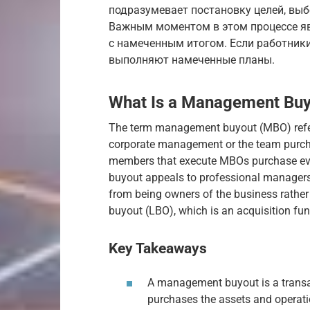
подразумевает постановку целей, выб
Важным моментом в этом процессе яв
с намеченным итогом. Если работники
выполняют намеченные планы.
What Is a Management Bu
The term management buyout (MBO) refer
corporate management or the team purc
members that execute MBOs purchase ever
buyout appeals to professional managers 
from being owners of the business rathe
buyout (LBO), which is an acquisition fun
Key Takeaways
A management buyout is a tran
purchases the assets and operat