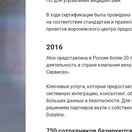
ПО для управления инцидентами.
В ходе сертификации была проведена
на соответствие стандартам и правил
проектов воронежского центра предос
2016
Atos представлена в России более 20 
деятельность в стране компания вел
Сервисез».
Ключевые услуги, которые предоставля
системную интеграцию, консалтинг, о
больших данных и безопасности. Для 
решениям партнеров вкупе с собстве
Dataline.
750 сотрудников базируютс