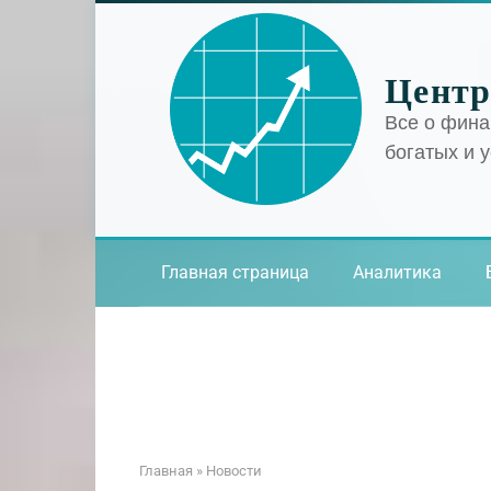
Перейти
к
контенту
Центр
Все о фина
богатых и 
Главная страница
Аналитика
Главная
»
Новости