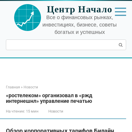
Перейти
Центр Начало
к
контенту
Все о финансовых рынках,
инвестициях, бизнесе, советы
богатых и успешных
Поиск:
Главная
»
Новости
«ростелеком» организовал в «ржд
интернешнл» управление печатью
На чтение:
15 мин
Новости
Обзор корпоративных тарифов Билайн