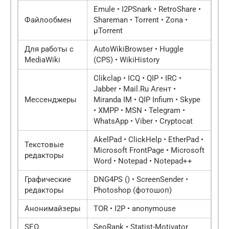
Emule • I2PSnark • RetroShare •
Файлообмен
Shareman • Torrent • Zona •
µTorrent
Для работы с
AutoWikiBrowser • Huggle
MediaWiki
(CPS) • WikiHistory
Clikclap • ICQ • QIP • IRC •
Jabber • Mail.Ru Агент •
Мессенджеры
Miranda IM • QIP Infium • Skype
• XMPP • MSN • Telegram •
WhatsApp • Viber • Cryptocat
AkelPad • ClickHelp • EtherPad •
Текстовые
Microsoft FrontPage • Microsoft
редакторы
Word • Notepad • Notepad++
Графические
DNG4PS () • ScreenSender •
редакторы
Photoshop (фотошоп)
Анонимайзеры
TOR • I2P • anonymouse
SEO
SeoRank • Statist-Motivator