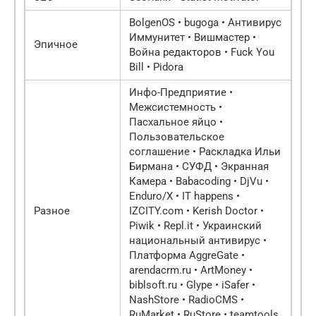
BolgenOS • bugoga • Антивирус
Иммунитет • Вишмастер •
Эпичное
Война редакторов • Fuck You
Bill • Pidora
Инфо-Предприятие •
Межсистемность •
Пасхальное яйцо •
Пользовательское
соглашение • Раскладка Ильи
Бирмана • СУФД • Экранная
Камера • Babacoding • DjVu •
Enduro/X • IT happens •
Разное
IZCITY.com • Kerish Doctor •
Piwik • Repl.it • Украинский
национальный антивирус •
Платформа AggreGate •
arendacrm.ru • ArtMoney •
biblsoft.ru • Glype • iSafer •
NashStore • RadioCMS •
RuMarket • RuStore • teamtools