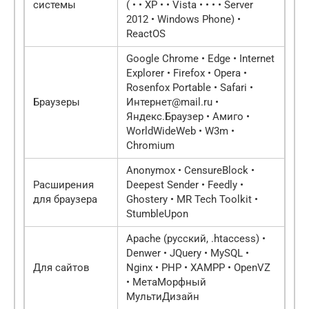
системы
( • • XP • • Vista • • • • Server
2012 • Windows Phone) •
ReactOS
Google Chrome • Edge • Internet
Explorer • Firefox • Opera •
Rosenfox Portable • Safari •
Браузеры
Интернет@mail.ru •
Яндекс.Браузер • Амиго •
WorldWideWeb • W3m •
Chromium
Anonymox • CensureBlock •
Расширения
Deepest Sender • Feedly •
для браузера
Ghostery • MR Tech Toolkit •
StumbleUpon
Apache (русский, .htaccess) •
Denwer • JQuery • MySQL •
Для сайтов
Nginx • PHP • XAMPP • OpenVZ
• МетаМорфный
МультиДизайн