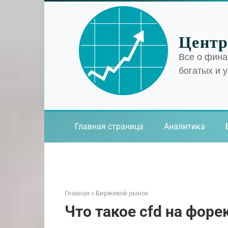
Перейти
к
контенту
Центр
Все о фина
богатых и 
Главная страница
Аналитика
Главная
»
Биржевой рынок
Что такое cfd на фор