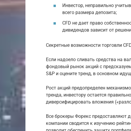
Инвестор, неправильно учиты
всего размера депозита;
CFD не дает право собственно
дивидендов зависит от решени
Секретные возможности торговли CFD,
Если надоело сливать средства на ва
фондовый рынок акций с предсказуем
S&P и оцените тренд, в основном идущ
Рост акций предопределен механизмо
тренда, инвестору остается правильн
диверсифицировать вложения («разло
Все брокеры Форекс предоставляют д
компании сводится к изучению рейтин
позволит обеспечить защиту портфеля