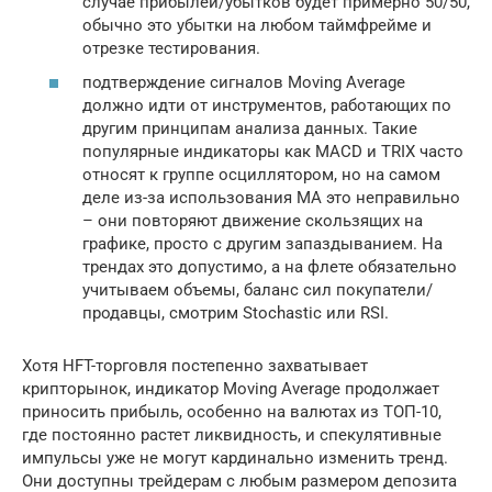
случае прибылей/убытков будет примерно 50/50,
обычно это убытки на любом таймфрейме и
отрезке тестирования.
подтверждение сигналов Moving Average
должно идти от инструментов, работающих по
другим принципам анализа данных. Такие
популярные индикаторы как MACD и TRIX часто
относят к группе осциллятором, но на самом
деле из-за использования МА это неправильно
– они повторяют движение скользящих на
графике, просто с другим запаздыванием. На
трендах это допустимо, а на флете обязательно
учитываем объемы, баланс сил покупатели/
продавцы, смотрим Stochastic или RSI.
Хотя HFT-торговля постепенно захватывает
крипторынок, индикатор Moving Average продолжает
приносить прибыль, особенно на валютах из ТОП-10,
где постоянно растет ликвидность, и спекулятивные
импульсы уже не могут кардинально изменить тренд.
Они доступны трейдерам с любым размером депозита