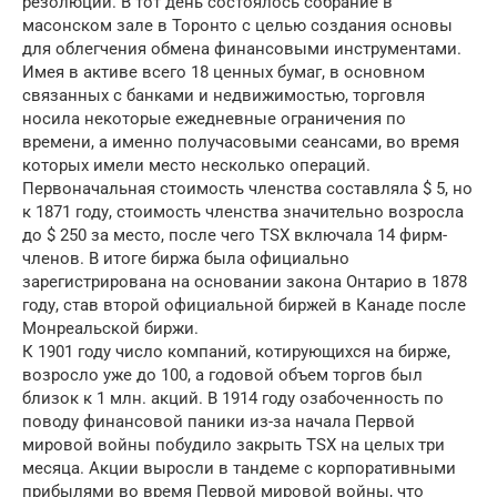
резолюции. В тот день состоялось собрание в
масонском зале в Торонто с целью создания основы
для облегчения обмена финансовыми инструментами.
Имея в активе всего 18 ценных бумаг, в основном
связанных с банками и недвижимостью, торговля
носила некоторые ежедневные ограничения по
времени, а именно получасовыми сеансами, во время
которых имели место несколько операций.
Первоначальная стоимость членства составляла $ 5, но
к 1871 году, стоимость членства значительно возросла
до $ 250 за место, после чего TSX включала 14 фирм-
членов. В итоге биржа была официально
зарегистрирована на основании закона Онтарио в 1878
году, став второй официальной биржей в Канаде после
Монреальской биржи.
К 1901 году число компаний, котирующихся на бирже,
возросло уже до 100, а годовой объем торгов был
близок к 1 млн. акций. В 1914 году озабоченность по
поводу финансовой паники из-за начала Первой
мировой войны побудило закрыть TSX на целых три
месяца. Акции выросли в тандеме с корпоративными
прибылями во время Первой мировой войны, что