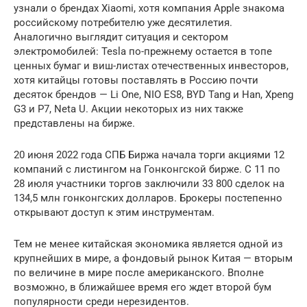
узнали о брендах Xiaomi, хотя компания Apple знакома
российскому потребителю уже десятилетия.
Аналогично выглядит ситуация и сектором
электромобилей: Tesla по-прежнему остается в топе
ценных бумаг и виш-листах отечественных инвесторов,
хотя китайцы готовы поставлять в Россию почти
десяток брендов — Li One, NIO ES8, BYD Tang и Han, Xpeng
G3 и P7, Neta U. Акции некоторых из них также
представлены на бирже.
20 июня 2022 года СПБ Биржа начала торги акциями 12
компаний с листингом на Гонконгской бирже. С 11 по
28 июля участники торгов заключили 33 800 сделок на
134,5 млн гонконгских долларов. Брокеры постепенно
открывают доступ к этим инструментам.
Тем не менее китайская экономика является одной из
крупнейших в мире, а фондовый рынок Китая — вторым
по величине в мире после американского. Вполне
возможно, в ближайшее время его ждет второй бум
популярности среди нерезидентов.