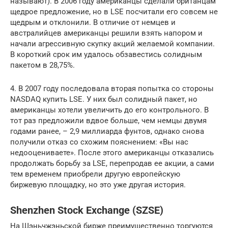
называют). В 2006 году американцы сделали британцам
щедрое предложение, но в LSE посчитали его совсем не
щедрым и отклонили. В отличие от немцев и
австралийцев американцы решили взять напором и
начали агрессивную скупку акций желаемой компании.
В короткий срок им удалось обзавестись солидным
пакетом в 28,75%.
4. В 2007 году последовала вторая попытка со стороны
NASDAQ купить LSE. У них был солидный пакет, но
американцы хотели увеличить до его контрольного. В
тот раз предложили вдвое больше, чем немцы двумя
годами ранее, – 2,9 миллиарда фунтов, однако снова
получили отказ со схожим пояснением: «Вы нас
недооцениваете». После этого американцы отказались
продолжать борьбу за LSE, перепродав ее акции, а сами
тем временем приобрели другую европейскую
биржевую площадку, но это уже другая история.
Shenzhen Stock Exchange (SZSE)
На Шэньчжэньской бирже преимущественно торгуются