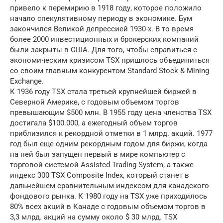
привело к перемирию в 1918 году, которое положило
начало спекулятивному периоду в экономике. Бум
закончился Великой депрессией 1930-х. В то время
более 2000 инвестиционных и брокерских компаний
были закрыты в США. Для того, чтобы справиться с
экономическим кризисом TSX пришлось объединиться
со своим главным конкурентом Standard Stock & Mining
Exchange.
К 1936 году TSX стала третьей крупнейшей биржей в
Северной Америке, с годовым объемом торгов
превышающим $500 млн. В 1955 году цена членства TSX
достигала $100.000, а ежегодный объем торгов
приблизился к рекордной отметки в 1 млрд. акций. 1977
год был еще одним рекордным годом для биржи, когда
на ней был запущен первый в мире компьютер с
торговой системой Assisted Trading System, а также
индекс 300 TSX Composite Index, который станет в
дальнейшем сравнительным индексом для канадского
фондового рынка. К 1980 году на TSX уже приходилось
80% всех акций в Канаде с годовым объемом торгов в
3,3 млрд. акций на сумму около $ 30 млрд. TSX