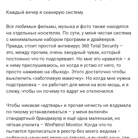
Каждый вечер я сканирую систему
Все любимые фильмы, музыка и фото также находятся
на отдельных носителях. По сути, у меня чистая система
с минимальным набором программ и драйверов.
Правда, стоит простой антивирус 360 Total Security –
это, между прочим, очень занудный чувак, который
постоянно что-то подозревает. Но мне это нравится – я
к нему прислушиваюсь, но когда я устаю от него, то
просто наживаю на «Выход». Этого достаточно чтобы
выключить «заботливую мамочку». Но когда мне нужна
подстраховка – он работает для меня на всю мощь, и я
слежу, чтобы он почему-то вдруг не отключился.
Чтобы никакая «адтварь» и прочая нечисть не вздумала
по-тихому устанавливаться – у меня включён
стандартный брандмауэр и ещё одна маленькая, но
чёткая утилита – WinPatrol Monitor. Когда что-то
пытается прописаться в реестр без моего ведома –
софтинка начинает реально тявкать и выдаёт окно, где