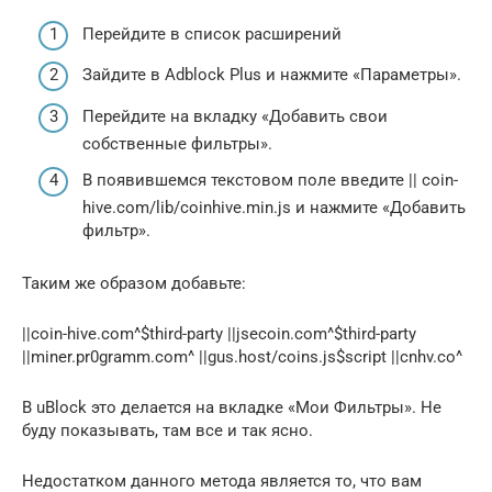
Перейдите в список расширений
Зайдите в Adblock Plus и нажмите «Параметры».
Перейдите на вкладку «Добавить свои
собственные фильтры».
В появившемся текстовом поле введите || coin-
hive.com/lib/coinhive.min.js и нажмите «Добавить
фильтр».
Таким же образом добавьте:
||coin-hive.com^$third-party ||jsecoin.com^$third-party
||miner.pr0gramm.com^ ||gus.host/coins.js$script ||cnhv.co^
В uBlock это делается на вкладке «Мои Фильтры». Не
буду показывать, там все и так ясно.
Недостатком данного метода является то, что вам