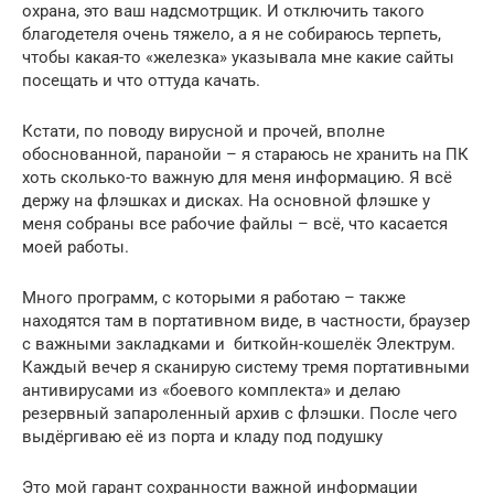
охрана, это ваш надсмотрщик. И отключить такого
благодетеля очень тяжело, а я не собираюсь терпеть,
чтобы какая-то «железка» указывала мне какие сайты
посещать и что оттуда качать.
Кстати, по поводу вирусной и прочей, вполне
обоснованной, паранойи – я стараюсь не хранить на ПК
хоть сколько-то важную для меня информацию. Я всё
держу на флэшках и дисках. На основной флэшке у
меня собраны все рабочие файлы – всё, что касается
моей работы.
Много программ, с которыми я работаю – также
находятся там в портативном виде, в частности, браузер
с важными закладками и биткойн-кошелёк Электрум.
Каждый вечер я сканирую систему тремя портативными
антивирусами из «боевого комплекта» и делаю
резервный запароленный архив с флэшки. После чего
выдёргиваю её из порта и кладу под подушку
Это мой гарант сохранности важной информации