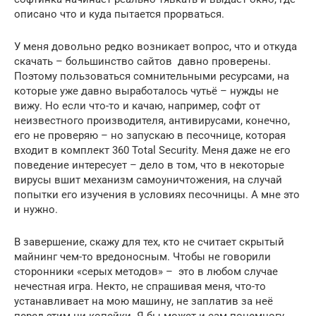
описано что и куда пытается прорваться.
У меня довольно редко возникает вопрос, что и откуда
скачать – большинство сайтов давно проверены.
Поэтому пользоваться сомнительными ресурсами, на
которые уже давно выработалось чутьё – нужды не
вижу. Но если что-то и качаю, например, софт от
неизвестного производителя, антивирусами, конечно,
его не проверяю – но запускаю в песочнице, которая
входит в комплект 360 Total Security. Меня даже не его
поведение интересует – дело в том, что в некоторые
вирусы вшит механизм самоуничтожения, на случай
попытки его изучения в условиях песочницы. А мне это
и нужно.
В завершение, скажу для тех, кто не считает скрытый
майнинг чем-то вредоносным. Чтобы не говорили
сторонники «серых методов» – это в любом случае
нечестная игра. Некто, не спрашивая меня, что-то
устанавливает на мою машину, не заплатив за неё
перед этим ни копейки. Я бы может и сам понемногу