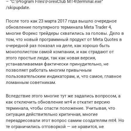
– “C:\Program Files\ForexClub MT4\terminal.exe”
/skipupdate.
После того как 23 марта 2017 года вышло очередное
обновление популярного терминала Meta Trader 4,
многие Форекс трейдеры схватились за головы. Дело в
том, что новый программный продукт от Meta Quotes в
очередной раз показал на деле, как хорошо быть
монополистом самой компании, и как страдают от
этого простые люди, так как новая версия,
устанавливаемая фактически принудительно, не
позволяет работать многим привычным
пользовательским индикаторам, и, что самое, главное
ломанным советникам.
Вследствие этого многие тут же задались вопросом, а
как отключить обновление мт4 и откатит версию
терминала, чтобы спасти положение. Учитывая, что
ситуация действительно критичная, многие
переадресовали этот вопрос самим создателям mt4. Но
те ограничились отговоркой — не нравится, не