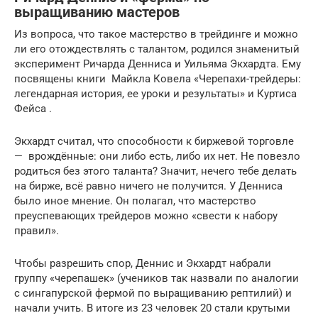
выращиванию мастеров
Из вопроса, что такое мастерство в трейдинге и можно
ли его отождествлять с талантом, родился знаменитый
эксперимент Ричарда Денниса и Уильяма Экхардта. Ему
посвящены книги Майкла Ковела «Черепахи-трейдеры:
легендарная история, ее уроки и результаты» и Куртиса
Фейса .
Экхардт считал, что способности к биржевой торговле
— врождённые: они либо есть, либо их нет. Не повезло
родиться без этого таланта? Значит, нечего тебе делать
на бирже, всё равно ничего не получится. У Денниса
было иное мнение. Он полагал, что мастерство
преуспевающих трейдеров можно «свести к набору
правил».
Чтобы разрешить спор, Деннис и Экхардт набрали
группу «черепашек» (учеников так назвали по аналогии
с сингапурской фермой по выращиванию рептилий) и
начали учить. В итоге из 23 человек 20 стали крутыми