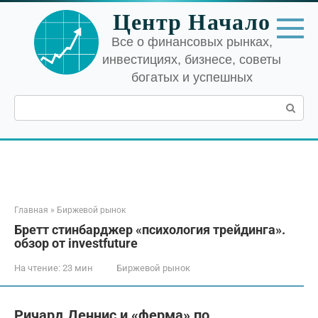
Перейти
Центр Начало
к
контенту
Все о финансовых рынках,
инвестициях, бизнесе, советы
богатых и успешных
Поиск:
Главная
»
Биржевой рынок
Бретт стинбарджер «психология трейдинга».
обзор от investfuture
На чтение:
23 мин
Биржевой рынок
Ричард Деннис и «ферма» по