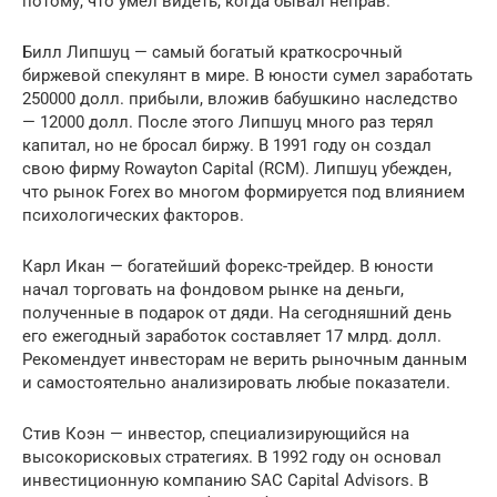
потому, что умел видеть, когда бывал неправ.
Билл Липшуц — самый богатый краткосрочный
биржевой спекулянт в мире. В юности сумел заработать
250000 долл. прибыли, вложив бабушкино наследство
— 12000 долл. После этого Липшуц много раз терял
капитал, но не бросал биржу. В 1991 году он создал
свою фирму Rowayton Capital (RCM). Липшуц убежден,
что рынок Forex во многом формируется под влиянием
психологических факторов.
Карл Икан — богатейший форекс-трейдер. В юности
начал торговать на фондовом рынке на деньги,
полученные в подарок от дяди. На сегодняшний день
его ежегодный заработок составляет 17 млрд. долл.
Рекомендует инвесторам не верить рыночным данным
и самостоятельно анализировать любые показатели.
Стив Коэн — инвестор, специализирующийся на
высокорисковых стратегиях. В 1992 году он основал
инвестиционную компанию SAC Capital Advisors. В