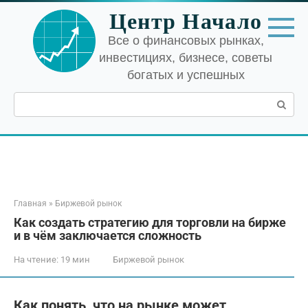
Перейти
Центр Начало
к
контенту
Все о финансовых рынках,
инвестициях, бизнесе, советы
богатых и успешных
Поиск:
Главная
»
Биржевой рынок
Как создать стратегию для торговли на бирже
и в чём заключается сложность
На чтение:
19 мин
Биржевой рынок
Как понять, что на рынке может