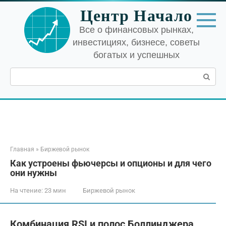
Перейти
Центр Начало
к
контенту
Все о финансовых рынках,
инвестициях, бизнесе, советы
богатых и успешных
Поиск:
Главная
»
Биржевой рынок
Как устроены фьючерсы и опционы и для чего
они нужны
На чтение:
23 мин
Биржевой рынок
Комбинация RSI и полос Боллинджера