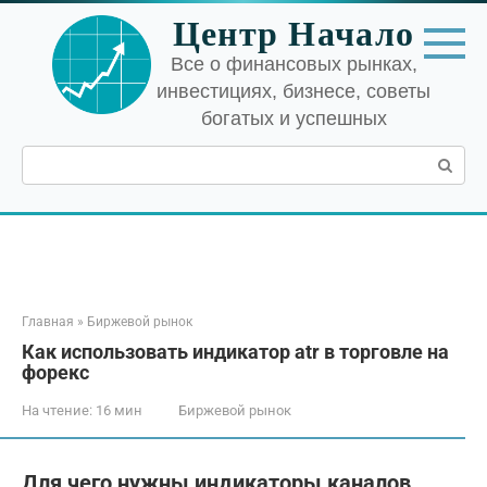
Перейти
Центр Начало
к
контенту
Все о финансовых рынках,
инвестициях, бизнесе, советы
богатых и успешных
Поиск:
Главная
»
Биржевой рынок
Как использовать индикатор atr в торговле на
форекс
На чтение:
16 мин
Биржевой рынок
Для чего нужны индикаторы каналов