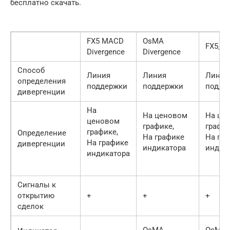
бесплатно скачать.
FX5 MACD
OsMA
FX5_Di
Divergence
Divergence
Способ
Линия
Линия
Линия
определения
поддержки
поддержки
подде
дивергенции
На
На ценовом
На це
ценовом
графике,
график
графике,
Определение
На графике
На гр
На графике
дивергенции
индикатора
индик
индикатора
Сигналы к
открытию
+
+
+
сделок
OsMA,
OsMA,