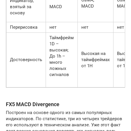
Индикатор,
MACD
MACD
взятый за
MACD
основу
Перерисовка
нет
нет
нет
Таймфрейм
1D –
высокая;
Высокая на
Высок
До 1h –
Достоверность
таймфреймах
таймф
много
от 1H
от 1H
ложных
сигналов
FX5 MACD Divergence
Построен на основе одного из самых популярных
индикаторов. По статистике, три из четырех трейдеров
его используют в техническом анализе. Уже этот факт
дает веские основания доверять его сигналам, ведь,