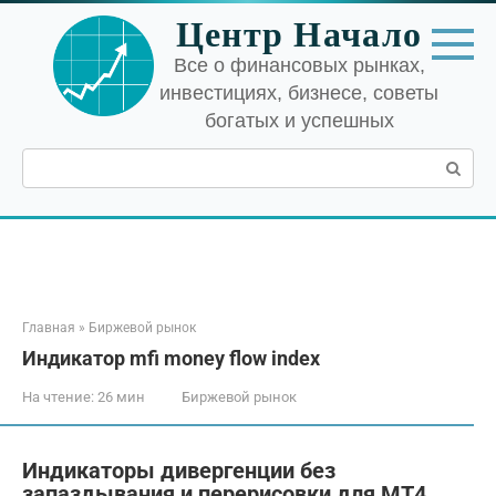
Перейти
Центр Начало
к
контенту
Все о финансовых рынках,
инвестициях, бизнесе, советы
богатых и успешных
Поиск:
Главная
»
Биржевой рынок
Индикатор mfi money flow index
На чтение:
26 мин
Биржевой рынок
Индикаторы дивергенции без
запаздывания и перерисовки для МТ4