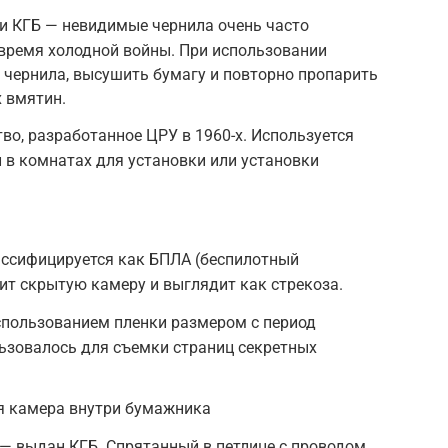
 КГБ — невидимые чернила очень часто
время холодной войны. При использовании
 чернила, высушить бумагу и повторно пропарить
х вмятин.
ство, разработанное ЦРУ в 1960-х. Используется
 в комнатах для установки или установки
ассифицируется как БПЛА (беспилотный
ит скрытую камеру и выглядит как стрекоза.
спользованием пленки размером с период
льзовалось для съемки страниц секретных
я камера внутри бумажника
 выдан КГБ. Спрятанный в петлице с проводом,