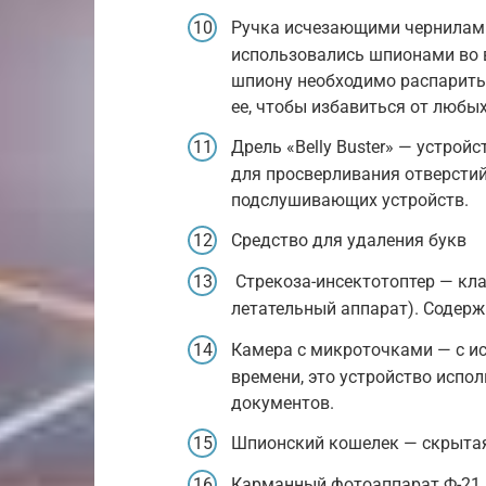
Ручка исчезающими чернилами
использовались шпионами во 
шпиону необходимо распарить
ее, чтобы избавиться от любы
Дрель «Belly Buster» — устрой
для просверливания отверстий
подслушивающих устройств.
Средство для удаления букв
Стрекоза-инсектотоптер — кл
летательный аппарат). Содерж
Камера с микроточками — с и
времени, это устройство испо
документов.
Шпионский кошелек — скрыта
Карманный фотоаппарат Ф-21 —