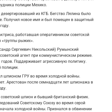
рудника полиции Мехико.
, дезертировавший из КГБ. Бегство Лялина было
е. Получил новое имя и был помещен в защитный
году.
актриса, работавшая оперативником советской
н «группы рыжих».
сандр Сергеевич Никольский) Румынский
 советский агент при коммунистическом режиме.
 годов. Поддерживает агрессивную политику.
 полиции.
л шпионом ГРУ во время холодной войны.
лет. Арестован после семнадцати лет шпионажа в
оду.
советский шпион и бывший британский физик.
ледований Советскому Союзу во время серой
начала холодной войны. Признался в обвинении