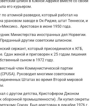
оветский шпион в Южной Африке вместе со своей
ыла его курьером.
 по атомной разведке, который работал на
на урановом заводе в Ок-Ридже, штат Теннесси, и
-Мексико.. Арестован в июне 1950 года.
удник Министерства иностранных дел Норвегии.
. Преданный другим советским шпионом.
ский сержант, который присоединился к КГБ,
е. Сдан женой и приговорен к 25 годам лишения
бственный сыном в 1972 году.
вестный член Коммунистической партии
(CPUSA). Руководил многими советскими
оединенных Штатах во время Второй мировой
ны.
ал с другом детства, Кристофером Джоном
к оборонной промышленности). Ли купил секреты
ветскому Союзу. Был арестован в декабре 1976 г.