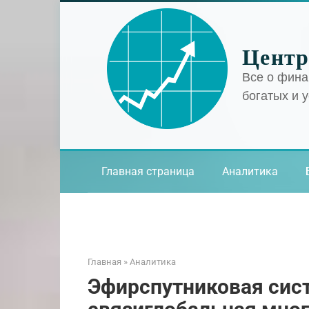
Перейти
к
контенту
Центр
Все о фина
богатых и 
Главная страница
Аналитика
Главная
»
Аналитика
Эфирспутниковая сис