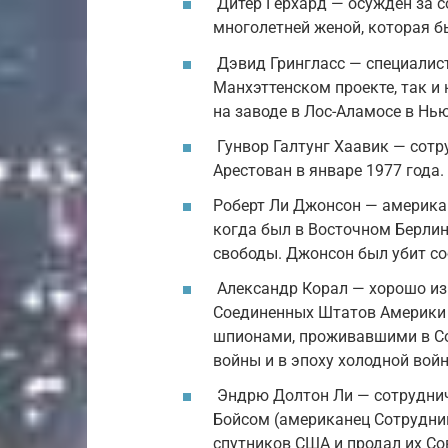
Дитер Герхард — осужден за с
многолетней женой, которая б
Дэвид Грингласс — специалист
Манхэттенском проекте, так и 
на заводе в Лос-Аламосе в Нью
Гунвор Галтунг Хаавик — сотр
Арестован в январе 1977 года
Роберт Ли Джонсон — американ
когда был в Восточном Берлин
свободы. Джонсон был убит со
Александр Корал — хорошо из
Соединенных Штатов Америки 
шпионами, проживавшими в С
войны и в эпоху холодной вой
Эндрю Долтон Ли — сотруднич
Бойсом (американец Сотрудни
спутников США и продал их Со