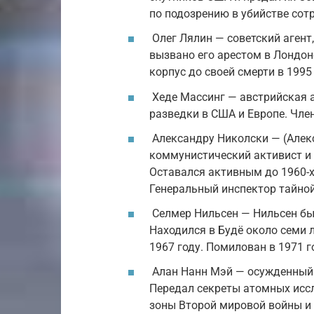
по подозрению в убийстве сот
Олег Лялин — советский агент
вызвано его арестом в Лондон
корпус до своей смерти в 1995 
Хеде Массинг — австрийская 
разведки в США и Европе. Чле
Александру Николски — (Алек
коммунистический активист и
Оставался активным до 1960-х
Генеральный инспектор тайной
Селмер Нильсен — Нильсен бы
Находился в Будё около семи 
1967 году. Помилован в 1971 г
Алан Нанн Мэй — осужденный 
Передал секреты атомных исс
зоны Второй мировой войны и 