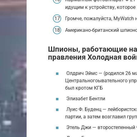
идущим к устройству, которое
Громче, пожалуйста, MyWatch 
Американо-британский шпионс
Шпионы, работающие на
правления Холодная вой
Олдрич Эймс — (родился 26 ма
Центральногоывательного упра
был кротом КГБ
Элизабет Бентли
Луис Ф. Буденц — лейбористск
партии, а затем возглавил гру
Этель Джи — второстепенный 