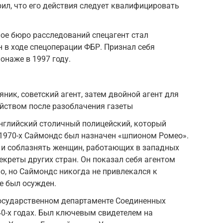
рил, что его действия следует квалифицировать
ое бюро расследований спецагент стал
 в ходе спецоперации ФБР. Признал себя
наже в 1997 году.
ник, советский агент, затем двойной агент для
йством после разоблачения газеты
глийский столичный полицейский, который
 1970-х Саймондс был назначен «шпионом Ромео».
 и соблазнять женщин, работающих в западных
екреты других стран. Он показал себя агентом
но, но Саймондс никогда не привлекался к
е был осужден.
осударственном департаменте Соединенных
40-х годах. Был ключевым свидетелем на