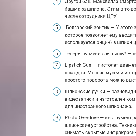
Другой баш Максвелла Смарта
башмака шпиона. Этим в то в
числе сотрудники ЦРУ.
Болгарский зонтик — У этого 
которое позволяет ему вводи
используется рицин) в шпион ц
Теперь ты меня слышишь? — 
Lipstick Gun — пистолет диаме
помадой. Многие музеи и исто
простого поворота можно выс
Шпионские ручки — разновидн
видеозаписи и изготовлен комп
для иностранного шпионажа.
Photo Overdrive — инструмент,
шпионские устройства. Техник
снимать скрытые инфракрасны