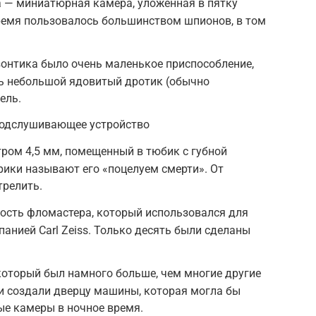
 — миниатюрная камера, уложенная в пятку
ремя пользовалось большинством шпионов, в том
зонтика было очень маленькое приспособление,
ть небольшой ядовитый дротик (обычно
ель.
подслушивающее устройство
тром 4,5 мм, помещенный в тюбик с губной
рики называют его «поцелуем смерти». От
трелить.
ость фломастера, который использовался для
анией Carl Zeiss. Только десять были сделаны
 который был намного больше, чем многие другие
и создали дверцу машины, которая могла бы
е камеры в ночное время.