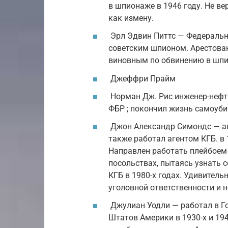
в шпионаже в 1946 году. Не ве
как измену.
Эрл Эдвин Питтс — Федеральн
советским шпионом. Арестован
виновным по обвинению в шпио
Джеффри Прайм
Норман Дж. Рис инженер-нефтя
ФБР ; покончил жизнь самоуби
Джон Александр Симондс — ан
также работал агентом КГБ. в
Направлен работать плейбоем
посольствах, пытаясь узнать с
КГБ в 1980-х годах. Удивитель
уголовной ответственности и н
Джулиан Уодли — работал в Г
Штатов Америки в 1930-х и 19