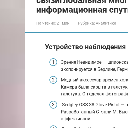
связиглобальная мно
информационная спутн
На чтение:
21 мин
Рубрика:
Аналитика
Устройство наблюдения
Зрение Невидимое — шпионска
экспонируется в Берлине, Гер
Модный аксессуар времен хол
Камера была скрыта в галстук
галстука. Он сделал фотограф
Sedgley OSS.38 Glove Pistol — 
Разработанный Стэнли М. Высо
эффективной.