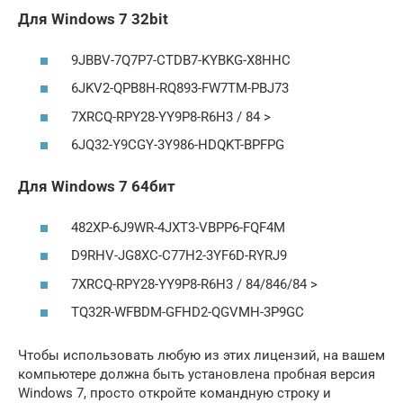
Для Windows 7 32bit
9JBBV-7Q7P7-CTDB7-KYBKG-X8HHC
6JKV2-QPB8H-RQ893-FW7TM-PBJ73
7XRCQ-RPY28-YY9P8-R6H3 / 84 >
6JQ32-Y9CGY-3Y986-HDQKT-BPFPG
Для Windows 7 64бит
482XP-6J9WR-4JXT3-VBPP6-FQF4M
D9RHV-JG8XC-C77H2-3YF6D-RYRJ9
7XRCQ-RPY28-YY9P8-R6H3 / 84/846/84 >
TQ32R-WFBDM-GFHD2-QGVMH-3P9GC
Чтобы использовать любую из этих лицензий, на вашем
компьютере должна быть установлена ​​пробная версия
Windows 7, просто откройте командную строку и