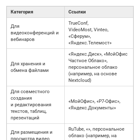
Категория
Ссылки
TrueConf,
Для
VideoMost, Vinteo,
видеоконференций и
«Сферум»,
вебинаров
«Яндекс.Телемост»
«Яндекс.Диск», «МойОфис
Частное Облако»,
Для хранения и
персональное облако
обмена файлами
(например, на основе
Nextсloud)
Для совместного
создания
«МойОфис», «Р7-Офис»,
и редактирования
«Яндекс.Документы»
текстов, таблиц,
презентаций
RuTube, «», персональное
Для размещения и
облако (например, на
просмотра видео