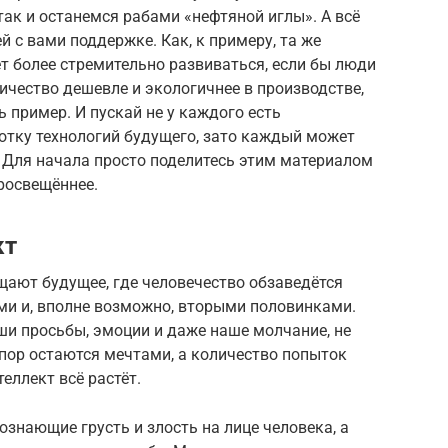
так и останемся рабами «нефтяной иглы». А всё
й с вами поддержке. Как, к примеру, та же
т более стремительно развиваться, если бы люди
ичество дешевле и экологичнее в производстве,
ь пример. И пускай не у каждого есть
отку технологий будущего, зато каждый может
. Для начала просто поделитесь этим материалом
просвещённее.
кт
щают будущее, где человечество обзаведётся
ми и, вполне возможно, вторыми половинками.
ши просьбы, эмоции и даже наше молчание, не
 пор остаются мечтами, а количество попыток
еллект всё растёт.
ознающие грусть и злость на лице человека, а