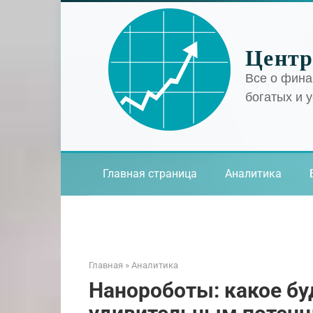
Перейти
к
контенту
Центр
Все о фина
богатых и 
Главная страница
Аналитика
Главная
»
Аналитика
Нанороботы: какое бу