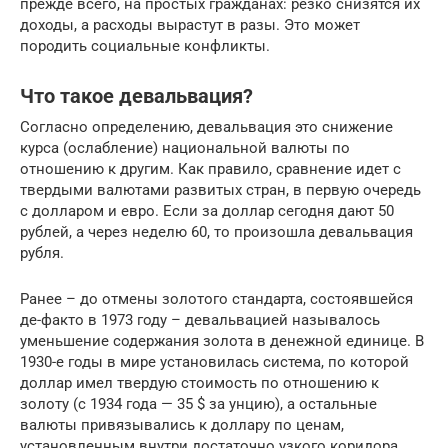
прежде всего, на простых гражданах: резко снизятся их
доходы, а расходы вырастут в разы. Это может
породить социальные конфликты.
Что такое девальвация?
Согласно определению, девальвация это снижение
курса (ослабление) национальной валюты по
отношению к другим. Как правило, сравнение идет с
твердыми валютами развитых стран, в первую очередь
с долларом и евро. Если за доллар сегодня дают 50
рублей, а через неделю 60, то произошла девальвация
рубля.
Ранее – до отмены золотого стандарта, состоявшейся
де-факто в 1973 году – девальвацией называлось
уменьшение содержания золота в денежной единице. В
1930-е годы в мире установилась система, по которой
доллар имел твердую стоимость по отношению к
золоту (с 1934 года — 35 $ за унцию), а остальные
валюты привязывались к доллару по ценам,
установленным внутри достаточно узкого коридора.