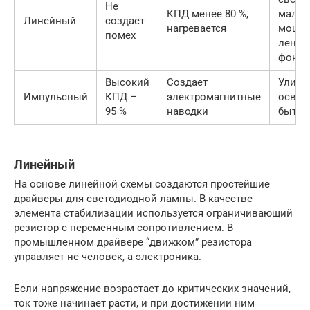
Не
КПД менее 80 %,
малой
Линейный
создает
нагревается
мощно
помех
ленты
фонар
Высокий
Создает
Уличн
Импульсный
КПД –
электромагнитные
освещ
95 %
наводки
бытов
Линейный
На основе линейной схемы создаются простейшие
драйверы для светодиодной лампы. В качестве
элемента стабилизации используется ограничивающий
резистор с переменным сопротивлением. В
промышленном драйвере “движком” резистора
управляет не человек, а электроника.
Если напряжение возрастает до критических значений,
ток тоже начинает расти, и при достижении ним