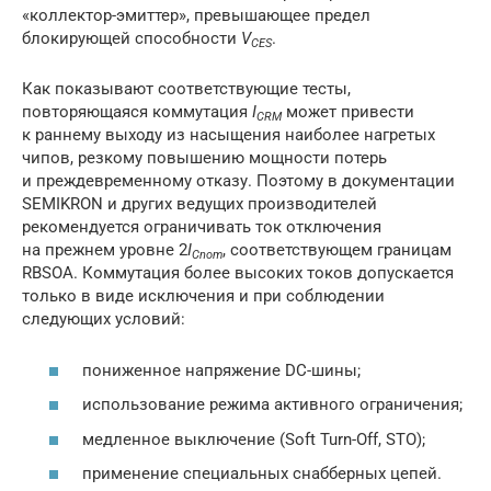
«коллектор-эмиттер», превышающее предел
блокирующей способности
V
.
CES
Как показывают соответствующие тесты,
повторяющаяся коммутация
I
может привести
CRM
к раннему выходу из насыщения наиболее нагретых
чипов, резкому повышению мощности потерь
и преждевременному отказу. Поэтому в документации
SEMIKRON и других ведущих производителей
рекомендуется ограничивать ток отключения
на прежнем уровне 2
I
, соответствующем границам
Cnom
RBSOA. Коммутация более высоких токов допускается
только в виде исключения и при соблюдении
следующих условий:
пониженное напряжение DC-шины;
использование режима активного ограничения;
медленное выключение (Soft Turn-Off, STO);
применение специальных снабберных цепей.