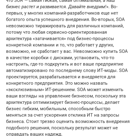
что SOA — самая гибкая, самая оптимальная, а наш
бизнес растет и развивается. Давайте внедрим!
». Во-
первых, у многих компаний-разработчиков еще нет
богатого опыта успешного внедрения. Во-вторых, SOA
невозможно тиражировать для различных компаний,
потому что любая сервисно-ориентированная
архитектура «затачивается» под бизнес-процессы
конкретной компании и то, что работает у других,
возможно, не сработает у вас. Невозможно купить SOA
в качестве коробки с дисками, установить, что-то
настроить, где-то подкрутить и вот ваше предприятие
автоматизировано по последнему слову ИТ-моды. SOA
проектируется, разрабатывается и внедряется для
конкретного предприятия. Это можно назвать
«эксклюзивным» ИТ-решением. SOA может изменить
ваши взгляды на управление бизнесом, поскольку эта
архитектура оптимизирует бизнес-процессы, делает
бизнес гибким, мобильным, способным быстро
меняться за счет ускорения отклика ИТ на запросы
бизнеса. Стоит трезво оценить возможность внедрения
подобного решения, поскольку результат может не
оправдать ваших надежд.