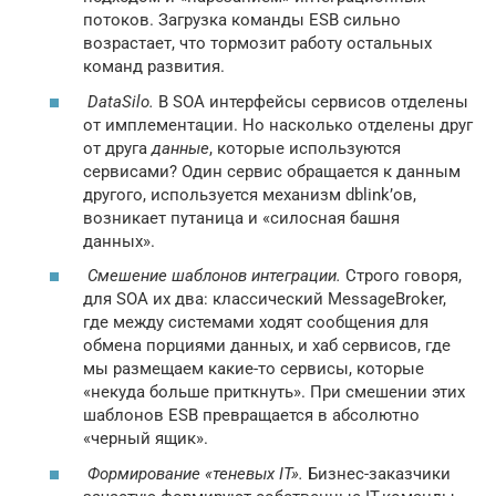
потоков. Загрузка команды ESB сильно
возрастает, что тормозит работу остальных
команд развития.
DataSilo.
В SOA интерфейсы сервисов отделены
от имплементации. Но насколько отделены друг
от друга
данные
, которые используются
сервисами? Один сервис обращается к данным
другого, используется механизм dblink’ов,
возникает путаница и «силосная башня
данных».
Смешение шаблонов интеграции.
Строго говоря,
для SOA их два: классический MessageBroker,
где между системами ходят сообщения для
обмена порциями данных, и хаб сервисов, где
мы размещаем какие-то сервисы, которые
«некуда больше приткнуть». При смешении этих
шаблонов ESB превращается в абсолютно
«черный ящик».
Формирование «теневых IT».
Бизнес-заказчики