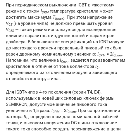
При периодическом выключении IGBT в «жестком»
режиме с током
I
температура кристалла может
CRM
достигать максимума
T
. При этом напряжение
j(max)
V
(на уровне чипа) не должно превышать уровня
CE
V
— такой режим используется для исследования
CES
влияния паразитных индуктивностей и параметров
драйвера. В большинстве спецификаций на IGBT-модули
до настоящего времени предельный пиковый ток был
равен двойному номинальному значению:
I
= 2
I
.
CRM
Cnom
Напомним, что величина
I
задается производителем
Cnom
кристаллов в отличие от тока коллектора
I
,
C
определяемого изготовителем модуля и зависящего
от свойств конструктива .
Для IGBT-чипов 4-го поколения (серии Т4, Е4),
используемых в новейших силовых ключах фирмы
SEMIKRON, допустимое значение пикового тока
увеличено в 1,5 раза:
I
= 3
I
. При сопротивлении
CRM
Cnom
затвора
R
, определенном для номинальной рабочей
G
точки, и высоком напряжении DC-шины отключение
такого тока способно создать перенапряжение в цепи