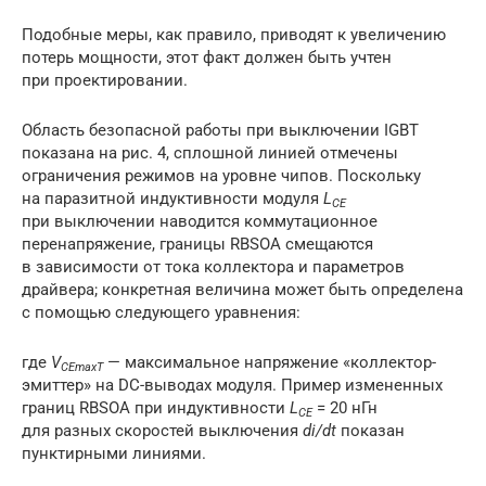
Подобные меры, как правило, приводят к увеличению
потерь мощности, этот факт должен быть учтен
при проектировании.
Область безопасной работы при выключении IGBT
показана на рис. 4, сплошной линией отмечены
ограничения режимов на уровне чипов. Поскольку
на паразитной индуктивности модуля
L
CE
при выключении наводится коммутационное
перенапряжение, границы RBSOA смещаются
в зависимости от тока коллектора и параметров
драйвера; конкретная величина может быть определена
с помощью следующего уравнения:
где
V
— максимальное напряжение «коллектор-
CEmaxT
эмиттер» на DC-выводах модуля. Пример измененных
границ RBSOA при индуктивности
L
= 20 нГн
CE
для разных скоростей выключения
di/dt
показан
пунктирными линиями.