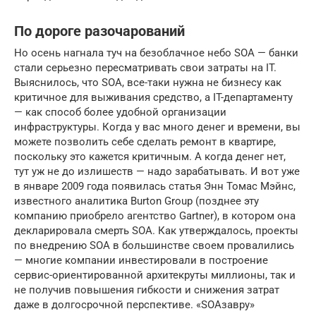
По дороге разочарований
Но осень нагнала туч на безоблачное небо SOA — банки
стали серьезно пересматривать свои затраты на IT.
Выяснилось, что SOA, все-таки нужна не бизнесу как
критичное для выживания средство, а IT-департаменту
— как способ более удобной организации
инфраструктуры. Когда у вас много денег и времени, вы
можете позволить себе сделать ремонт в квартире,
поскольку это кажется критичным. А когда денег нет,
тут уж не до излишеств — надо зарабатывать. И вот уже
в январе 2009 года появилась статья Энн Томас Мэйнс,
известного аналитика Burton Group (позднее эту
компанию приобрело агентство Gartner), в котором она
декларировала смерть SOA. Как утверждалось, проекты
по внедрению SOA в большинстве своем провалились
— многие компании инвестировали в построение
сервис-ориентированной архитекруты миллионы, так и
не получив повышения гибкости и снижения затрат
даже в долгосрочной перспективе. «SOAзавру»