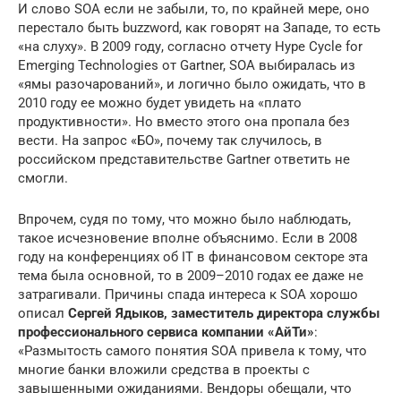
И слово SOA если не забыли, то, по крайней мере, оно
перестало быть buzzword, как говорят на Западе, то есть
«на слуху». В 2009 году, согласно отчету Hype Cycle for
Emerging Technologies от Gartner, SOA выбиралась из
«ямы разочарований», и логично было ожидать, что в
2010 году ее можно будет увидеть на «плато
продуктивности». Но вместо этого она пропала без
вести. На запрос «БО», почему так случилось, в
российском представительстве Gartner ответить не
смогли.
Впрочем, судя по тому, что можно было наблюдать,
такое исчезновение вполне объяснимо. Если в 2008
году на конференциях об IT в финансовом секторе эта
тема была основной, то в 2009–2010 годах ее даже не
затрагивали. Причины спада интереса к SOA хорошо
описал
Сергей Ядыков, заместитель директора службы
профессионального сервиса компании «АйТи»
:
«Размытость самого понятия SOA привела к тому, что
многие банки вложили средства в проекты с
завышенными ожиданиями. Вендоры обещали, что