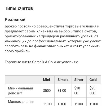
Типы счетов
Реальный
Брокер постоянно совершенствует торговые условия и
предлагает своим клиентам на выбор 5 типов счетов,
ориентированных на трейдеров различного уровня: от
начинающих до профессиональных, которые уже умеют
зарабатывать на финансовых рынках и хотят увеличить
свою прибыль.
Торговые счета Gerchik & Сo и их условиях:
Mini
Simple
Silver
Gold
P
Минимальный
$10
$25
$500
$1 00
$
депозит
00
000
Максимальное
1:100
1:100
1:100
1:100
1