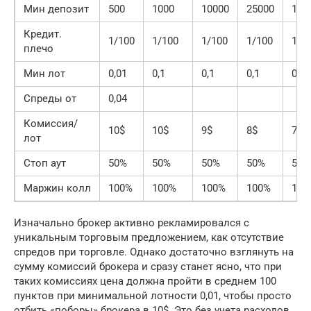
Мин депозит
500
1000
10000
25000
100
Кредит.
1/100
1/100
1/100
1/100
1/1
плечо
Мин лот
0,01
0,1
0,1
0,1
0,1
Спреды от
0,04
Комиссия/
10$
10$
9$
8$
7$
лот
Стоп аут
50%
50%
50%
50%
50%
Маржин колл
100%
100%
100%
100%
100
Изначально брокер активно рекламировался с
уникальным торговым предложением, как отсутствие
спредов при торговле. Однако достаточно взглянуть на
сумму комиссий брокера и сразу станет ясно, что при
таких комиссиях цена должна пройти в среднем 100
пунктов при минимальной лотности 0,01, чтобы просто
отбить «поборы» брокера в 10$. Это без учета расходов