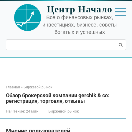
Перейти
Центр Начало
к
контенту
Все о финансовых рынках,
инвестициях, бизнесе, советы
богатых и успешных
Поиск:
Главная
»
Биржевой рынок
Обзор брокерской компании gerchik & сo:
регистрация, торговля, отзывы
На чтение:
24 мин
Биржевой рынок
Мнение пользователей