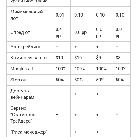
кредитное плечо
Минимальный
0.01
0.10
0.10
0.10
0
лот
0.4
0.0
0.0
Спред от
0.0 pp
0
pp
pp
pp
Алготрейдинг
+
+
+
+
+
Комиссия за лот
$10
$10
$9
$8
$
Margin call
100%
100%
100%
100%
1
Stop out
50%
50%
50%
50%
5
Доступ к
+
+
+
+
+
вебинарам
Сервис
“Статистика
–
+
+
+
+
Трейдера”
“Риск-менеджер”
+
+
+
+
+