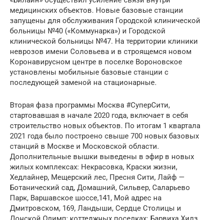
«Билайн» осуществил усиление связи внутри
медицинских объектов. Новые базовые станции
запущены для обслуживания Городской клинической
больницы №40 («Коммунарка») и Городской
клинической больницы №47. На территории клиники
неврозов имени Соловьева и в строящемся новом
Коронавирусном центре в поселке Вороновское
установлены мобильные базовые станции с
последующей заменой на стационарные.
Вторая фаза программы Москва #СуперСити,
стартовавшая в начале 2020 года, включает в себя
строительство новых объектов. По итогам 1 квартала
2021 года было построено свыше 700 новых базовых
станций в Москве и Московской области.
Дополнительные вышки выведены в эфир в новых
жилых комплексах: Некрасовка, Краски жизни,
Хедлайнер, Мещерский лес, Пресня Сити, Лайф —
Ботанический сад, Домашний, Сильвер, Саларьево
Парк, Варшавское шоссе,141, Мой адрес на
Дмитровском, 169, Ландыши, Сердце Столицы и
Донской Олимп; коттеджных поселках: Барвиха Хилз,