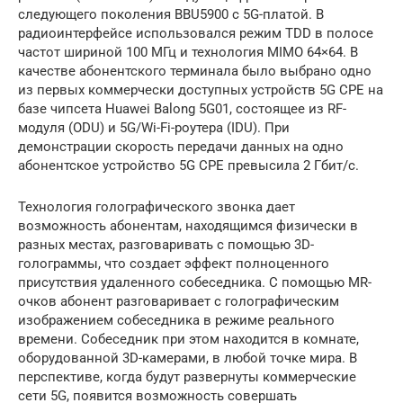
следующего поколения BBU5900 c 5G-платой. В
радиоинтерфейсе использовался режим TDD в полосе
частот шириной 100 МГц и технология MIMO 64×64. В
качестве абонентского терминала было выбрано одно
из первых коммерчески доступных устройств 5G CPE на
базе чипсета Huawei Balong 5G01, состоящее из RF-
модуля (ODU) и 5G/Wi-Fi-роутера (IDU). При
демонстрации скорость передачи данных на одно
абонентское устройство 5G CPE превысила 2 Гбит/c.
Технология голографического звонка дает
возможность абонентам, находящимся физически в
разных местах, разговаривать с помощью 3D-
голограммы, что создает эффект полноценного
присутствия удаленного собеседника. С помощью MR-
очков абонент разговаривает с голографическим
изображением собеседника в режиме реального
времени. Собеседник при этом находится в комнате,
оборудованной 3D-камерами, в любой точке мира. В
перспективе, когда будут развернуты коммерческие
сети 5G, появится возможность совершать