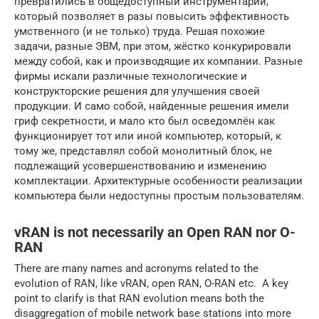
превратились в общедоступный инструментарий,
который позволяет в разы повысить эффективность
умственного (и не только) труда. Решая похожие
задачи, разные ЭВМ, при этом, жёстко конкурировали
между собой, как и производящие их компании. Разные
фирмы искали различные технологические и
конструкторские решения для улучшения своей
продукции. И само собой, найденные решения имели
гриф секретности, и мало кто был осведомлён как
функционирует тот или иной компьютер, который, к
тому же, представлял собой монолитный блок, не
подлежащий усовершенствованию и изменению
комплектации. Архитектурные особенности реализации
компьютера были недоступны простым пользователям.
vRAN is not necessarily an Open RAN nor O-
RAN
There are many names and acronyms related to the
evolution of RAN, like vRAN, open RAN, O-RAN etc. A key
point to clarify is that RAN evolution means both the
disaggregation of mobile network base stations into more