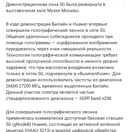
Демонстрационная зона 5G была развернута в
выставочном зале Музея Москвы.
В ходе демонстрации Билайн и Huawei впервые
совершили голографический звонок в сети 5G.
Общение удаленных собеседников проходило при
помощи голограммы — оцифрованное изображение
передавалось через очки смешанной реальности.
Технология голографической коммуникации требует
высокой пропускной способности и низкого уровня
задержки, что при массовом внедрении возможно
только в сетях 5G, подчеркнули в «ВымпелКоме». Для
демонстрации использовались частоты из диапазона
26600-27200 МГц, временно выделенные Билайн.
Данный участок спектра является частью
стандартизованного диапазона — 3GPP band n258.
Для совершения голографического звонка
применялась коммерчески доступная базовая станция
5G (gNodeB) Huawei, состоящая из активной антенной
решетки (HAAU 5213) и модуля цифровой обработки