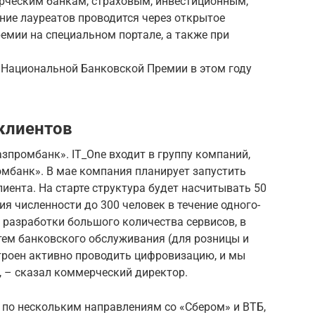
ческим банкам, страховым, инвестиционным,
ние лауреатов проводится через открытое
ремии на специальном портале, а также при
Национальной Банковской Премии в этом году
клиентов
азпромбанк». IT_One входит в группу компаний,
омбанк». В мае компания планирует запустить
иента. На старте структура будет насчитывать 50
я численности до 300 человек в течение одного-
я разработки большого количества сервисов, в
стем банковского обслуживания (для розницы и
троен активно проводить цифровизацию, и мы
, – сказал коммерческий директор.
 по нескольким направлениям со «Сбером» и ВТБ,