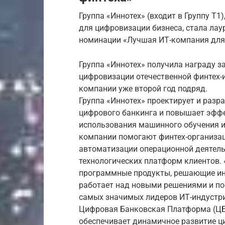
Группа «Иннотех» (входит в Группу Т
для цифровизации бизнеса, стала ла
номинации «Лучшая ИТ-компания для
Группа «Иннотех» получила награду з
цифровизации отечественной финтех-
компании уже второй год подряд.
Группа «Иннотех» проектирует и раз
цифрового банкинга и повышает эффе
использования машинного обучения и
компании помогают финтех-организац
автоматизации операционной деятел
технологических платформ клиентов. 
программные продукты, решающие ин
работает над новыми решениями и пос
самых значимых лидеров ИТ-индустри
Цифровая Банковская Платформа (ЦБП
обеспечивает динамичное развитие ц