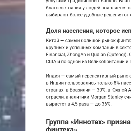
услугами традиционных банков. Благ
благосостояния у людей появляется н
выбирают более удобные решения от 
Доля населения, которое ис
Китай — cамый большой рынок финтех
крупных и успешных компаний в сектор
Financial, ZhongAn и Qudian (Qufenqi)
США и по одной из Великобритании и 
Индия — cамый перспективный рынок 
в Индии пользовались только 8% насе
странах: в Бразилии — 30%, в Южной 
отрасли, аналитики Morgan Stanley сч
вырастет в 4,5 раза — до 36%.
Группа «Иннотех» призн
финтеха»