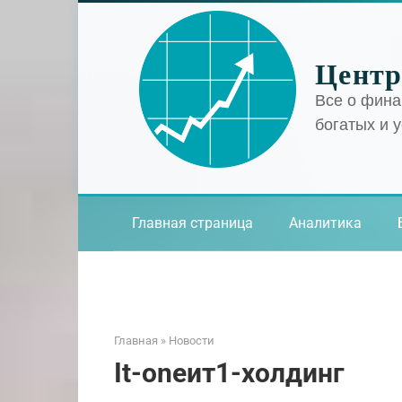
Перейти
к
контенту
Центр
Все о фина
богатых и 
Главная страница
Аналитика
Главная
»
Новости
It-oneит1-холдинг