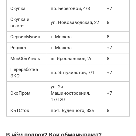
Скупка
пр. Береговой, 4/3
+7
Скупка и
ул. Новозаводская, 22
8
вывоз
СервисМувинг
г. Москва
8
Рецикл
г. Москва
+7
МскОблУтиль
ш. Ярославское, 2г
8
Переработка
пр. Энтузиастов, 7/1
+7
ЭКО
ул. 2я
ЭкоПром
Машиностроения,
+7
17/120
КБТСток
пр-т. Буденного, 33а
8
В чём подвох? Как обманывают?