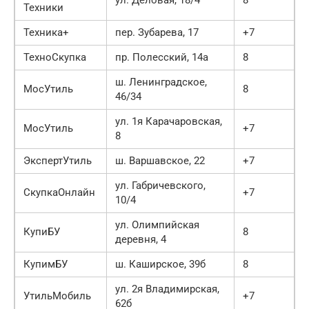
ул. Деловая, 18/4
8
Техники
Техника+
пер. Зубарева, 17
+7
ТехноСкупка
пр. Полесский, 14а
8
ш. Ленинградское,
МосУтиль
8
46/34
ул. 1я Карачаровская,
МосУтиль
+7
8
ЭкспертУтиль
ш. Варшавское, 22
+7
ул. Габричевского,
СкупкаОнлайн
+7
10/4
ул. Олимпийская
КупиБУ
8
деревня, 4
КупимБУ
ш. Каширское, 39б
8
ул. 2я Владимирская,
УтильМобиль
+7
62б