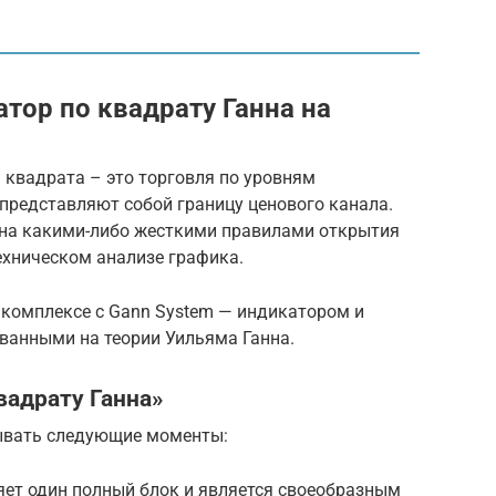
тор по квадрату Ганна на
 квадрата – это торговля по уровням
представляют собой границу ценового канала.
ена какими-либо жесткими правилами открытия
ехническом анализе графика.
 комплексе с Gann System — индикатором и
ованными на теории Уильяма Ганна.
вадрату Ганна»
ывать следующие моменты:
яет один полный блок и является своеобразным