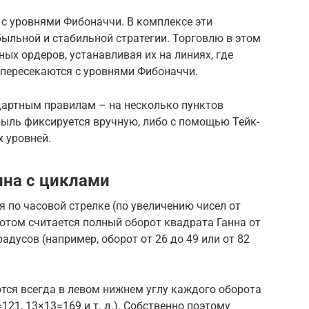
с уровнями Фибоначчи. В комплексе эти
ыльной и стабильной стратегии. Торговлю в этом
ых ордеров, устанавливая их на линиях, где
 пересекаются с уровнями Фибоначчи.
дартным правилам – на несколько пунктов
ыль фиксируется вручную, либо с помощью Тейк-
х уровней.
нна с циклами
я по часовой стрелке (по увеличению чисел от
отом считается полный оборот квадрата Ганна от
радусов (например, оборот от 26 до 49 или от 82
тся всегда в левом нижнем углу каждого оборота
=121, 13×13=169 и т. д.). Собственно поэтому