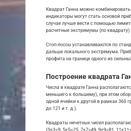
Квадрат Ганна можно комбинировать 
индикаторы могут стать основой приб
случае лучше вести с помощью лимитн
расчетные экстремумы (по квадрату)
Стоп-лоссы устанавливаются по стан
дальше локального экстремума. Приб
профита на границе одного из сильны
Построение квадрата Га
Числа в квадрате Ганна располагаютс
меньшего к большему), при этом обор
одной ячейки к другой в рамках 360 г
до 121 и т. д.).
Квадраты нечетных чисел располагаю
(3×3=9, 5×5=25, 7×7=49, 9×9=81, 11×11