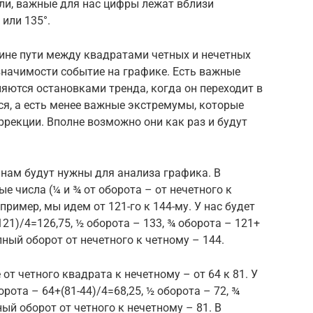
или, важные для нас цифры лежат вблизи
 или 135°.
дине пути между квадратами четных и нечетных
значимости событие на графике. Есть важные
ются остановками тренда, когда он переходит в
я, а есть менее важные экстремумы, которые
рекции. Вполне возможно они как раз и будут
е нам будут нужны для анализа графика. В
е числа (¼ и ¾ от оборота – от нечетного к
пример, мы идем от 121-го к 144-му. У нас будет
121)/4=126,75, ½ оборота – 133, ¾ оборота – 121+
лный оборот от нечетного к четному – 144.
т четного квадрата к нечетному – от 64 к 81. У
рота – 64+(81-44)/4=68,25, ½ оборота – 72, ¾
ный оборот от четного к нечетному – 81. В