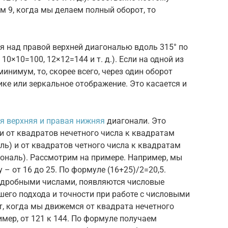
м 9, когда мы делаем полный оборот, то
я над правой верхней диагональю вдоль 315° по
 10×10=100, 12×12=144 и т. д.). Если на одной из
инимум, то, скорее всего, через один оборот
ике или зеркальное отображение. Это касается и
я верхняя и правая нижняя
диагонали. Это
 от квадратов нечетного числа к квадратам
ль) и от квадратов четного числа к квадратам
гональ). Рассмотрим на примере. Например, мы
 – от 16 до 25. По формуле (16+25)/2=20,5.
 дробными числами, появляются числовые
ашего подхода и точности при работе с числовыми
т, когда мы движемся от квадрата нечетного
имер, от 121 к 144. По формуле получаем