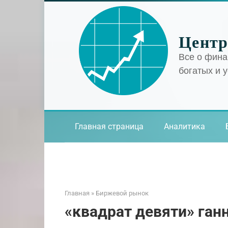
Перейти
к
контенту
Центр
Все о фина
богатых и 
Главная страница
Аналитика
Главная
»
Биржевой рынок
«квадрат девяти» ган