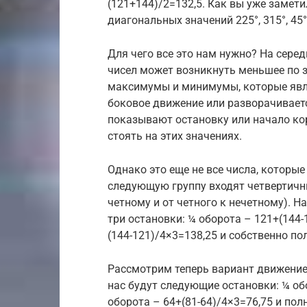
(121+144)/2=132,5. Как вы уже замет
диагональных значений 225°, 315°, 45°
Для чего все это нам нужно? На сере
чисел может возникнуть меньшее по 
максимумы и минимумы, которые явля
боковое движение или разворачиваетс
показывают остановку или начало кор
стоять на этих значениях.
Однако это еще не все числа, которы
следующую группу входят четвертичны
четному и от четного к нечетному). На
три остановки: ¼ оборота – 121+(144-
(144-121)/4×3=138,25 и собственно по
Рассмотрим теперь вариант движение о
нас будут следующие остановки: ¼ обо
оборота – 64+(81-64)/4×3=76,75 и пол