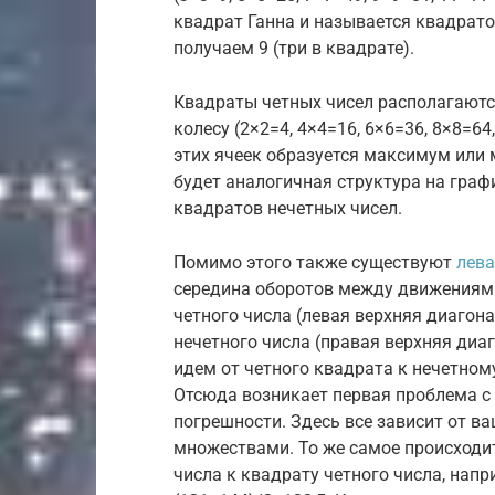
квадрат Ганна и называется квадрато
получаем 9 (три в квадрате).
Квадраты четных чисел располагаютс
колесу (2×2=4, 4×4=16, 6×6=36, 8×8=64,
этих ячеек образуется максимум или м
будет аналогичная структура на граф
квадратов нечетных чисел.
Помимо этого также существуют
лева
середина оборотов между движениями
четного числа (левая верхняя диагона
нечетного числа (правая верхняя диа
идем от четного квадрата к нечетному
Отсюда возникает первая проблема с
погрешности. Здесь все зависит от в
множествами. То же самое происходи
числа к квадрату четного числа, напр