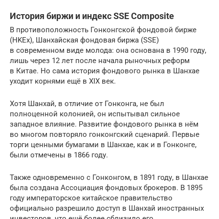
​История биржи и индекс SSE Composite
В противоположность Гонконгской фондовой бирже
(HKEx), Шанхайская фондовая биржа (SSE)
в современном виде молода: она основана в 1990 году,
лишь через 12 лет после начала рыночных реформ
в Китае. Но сама история фондового рынка в Шанхае
уходит корнями ещё в XIX век.
Хотя Шанхай, в отличие от Гонконга, не был
полноценной колонией, он испытывал сильное
западное влияние. Развитие фондового рынка в нём
во многом повторяло гонконгский сценарий. Первые
торги ценными бумагами в Шанхае, как и в Гонконге,
были отмечены в 1866 году.
Также одновременно с Гонконгом, в 1891 году, в Шанхае
была создана Ассоциация фондовых брокеров. В 1895
году императорское китайское правительство
официально разрешило доступ в Шанхай иностранных
инвесторов, что ещё более сблизило его