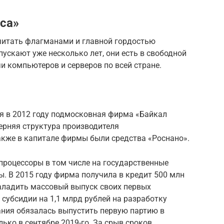
уса»
читать флагманами и главной гордостью
ускают уже несколько лет, они есть в свободной
и компьютеров и серверов по всей стране.
я в 2012 году подмосковная фирма «Байкал
ерняя структура производителя
кже в капитале фирмы были средства «Роснано».
процессоры в том числе на государственные
ы. В 2015 году фирма получила в кредит 500 млн
наладить массовый выпуск своих первых
 субсидии на 1,1 млрд рублей на разработку
ания обязалась выпустить первую партию в
лько в сентябре 2019-го. За срыв сроков