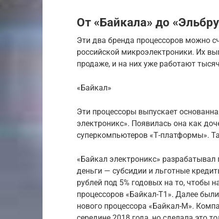
От «Байкала» до «Эльбр
Эти два бренда процессоров можно с
российской микроэлектроники. Их вып
продаже, и на них уже работают тысяч
«Байкал»
Эти процессоры выпускает основанна
электроникс». Появилась она как доч
суперкомпьютеров «Т-платформы». Та
«Байкал электроникс» разрабатывал 
деньги — субсидии и льготные кредит
рублей под 5% годовых на то, чтобы 
процессоров «Байкал-Т1». Далее были
нового процессора «Байкал-М». Комп
середине 2018 года, но сделала это то