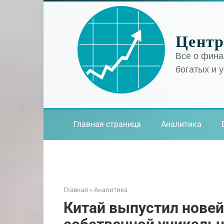
Перейти
к
контенту
Центр
Все о фина
богатых и 
Главная страница
Аналитика
Главная
»
Аналитика
Китай выпустил нове