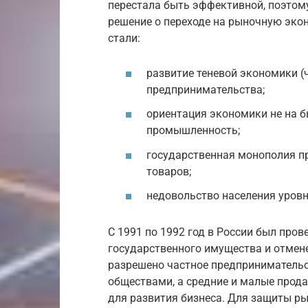
перестала быть эффективной, поэтому
решение о переходе на рыночную эко
стали:
развитие теневой экономики (
предпринимательства;
ориентация экономики не на б
промышленность;
государственная монополия п
товаров;
недовольство населения уровн
С 1991 по 1992 год в России был про
государственного имущества и отмен
разрешено частное предпринимательс
обществами, а средние и малые прод
для развития бизнеса. Для защиты р