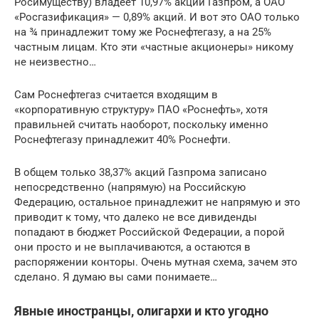
Росимуществу) владеет 10,97% акций Газпром, а ОАО
«Росгазификация» — 0,89% акций. И вот это ОАО только
на ¾ принадлежит тому же Роснефтегазу, а на 25%
частным лицам. Кто эти «частные акционеры» никому
не неизвестно…
Сам Роснефтегаз считается входящим в
«корпоративную структуру» ПАО «Роснефть», хотя
правильней считать наоборот, поскольку именно
Роснефтегазу принадлежит 40% Роснефти.
В общем только 38,37% акций Газпрома записано
непосредственно (напрямую) на Российскую
Федерацию, остальное принадлежит не напрямую и это
приводит к тому, что далеко не все дивиденды
попадают в бюджет Российской Федерации, а порой
они просто и не выплачиваются, а остаются в
распоряжении конторы. Очень мутная схема, зачем это
сделано. Я думаю вы сами понимаете…
Явные иностранцы, олигархи и кто угодно