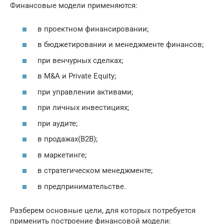
Финансовые модели применяются:
в проектном финансировании;
в бюджетировании и менеджменте финансов;
при венчурных сделках;
в M&A и Private Equity;
при управлении активами;
при личных инвестициях;
при аудите;
в продажах(B2B);
в маркетинге;
в стратегическом менеджменте;
в предпринимательстве.
Разберем основные цели, для которых потребуется
применить построение финансовой модели: