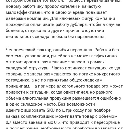
которой обладал только он. Процесс передачи данных
новому работнику продолжителен и зачастую
малоэффективен, что в свою очередь повышает
издержки компании. Для ключевых фигур компании
приходится оплачивать работу дублера, чтобы в случае
болезни, отпуска или других причин отсутствия
деятельность склада не была бы парализована.
Человеческий фактор, ошибки персонала. Работая без
системы управления, ритейлер не может эффективно
оптимизировать размещение запасов в рамках
складской структуры. Часто возникает ситуация, когда
товарные запасы размещаются по логике конкретного
сотрудника, а не по принятым общескладским
принципам. На примере алкогольного товара это может
привести к ситуации, когда однотипная, но разного
объема алкогольная продукция размещается ошибочно
в одно складское место. Без возможности
идентифицировать SKU по штрихкоду при подборе
заказа комплектовщик может взять товар с объемом
0,7 вместо заказанных 0,5, что приводит к пересортице
и последующей необходимости обработки возвратов от