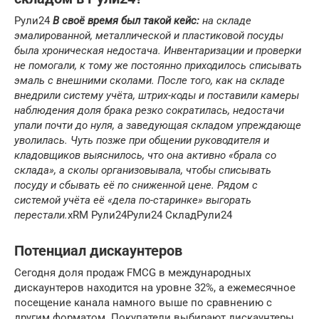
Рули24
В своё время был такой кейс:
на складе
эмалированной, металлической и пластиковой посуды
была хроническая недостача. Инвентаризации и проверки
не помогали, к тому же постоянно приходилось списывать
эмаль с внешними сколами. После того, как на складе
внедрили систему учёта, штрих-коды и поставили камеры
наблюдения доля брака резко сократилась, недостачи
упали почти до нуля, а заведующая складом упреждающе
уволилась. Чуть позже при общении руководителя и
кладовщиков выяснилось, что она активно «брала со
склада», а сколы организовывала, чтобы списывать
посуду и сбывать её по сниженной цене. Рядом с
системой учёта её «дела по-старинке» выгорать
перестали.
xRM Рули24Рули24 СкладРули24
Потенциал дискаунтеров
Сегодня доля продаж FMCG в международных
дискаунтеров находится на уровне 32%, а ежемесячное
посещение канала намного выше по сравнению с
другим форматом. Покупатели выбирают дискаунтеры