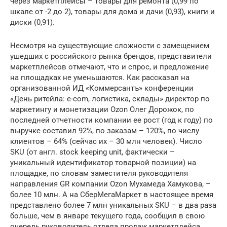
через маркетплейсы – товары для ремонта (0,99 по
шкале от -2 до 2), товары для дома и дачи (0,93), книги и
диски (0,91).
Несмотря на существующие сложности с замещением
ушедших с российского рынка брендов, представители
маркетплейсов отмечают, что и спрос, и предложение
на площадках не уменьшаются. Как рассказал на
организованной ИД «Коммерсантъ» конференции
«День ритейла: e-com, логистика, склады» директор по
маркетингу и монетизации Ozon Олег Дорожок, по
последней отчетности компании ее рост (год к году) по
выручке составил 92%, по заказам – 120%, по числу
клиентов – 64% (сейчас их – 30 млн человек). Число
SKU (от англ. stock keeping unit, фактически –
уникальный идентификатор товарной позиции) на
площадке, по словам заместителя руководителя
направления GR компании Ozon Мухамеда Хамукова, –
более 10 млн. А на СберМегаМаркет в настоящее время
представлено более 7 млн уникальных SKU – в два раза
больше, чем в январе текущего года, сообщил в свою
очередь руководитель отдела продаж маркетплейса