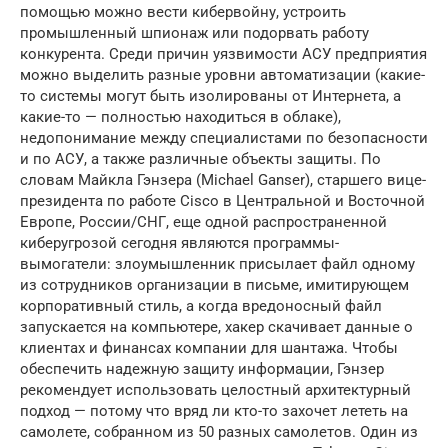
помощью можно вести кибервойну, устроить
промышленный шпионаж или подорвать работу
конкурента. Среди причин уязвимости АСУ предприятия
можно выделить разные уровни автоматизации (какие-
то системы могут быть изолированы от Интернета, а
какие-то — полностью находиться в облаке),
недопонимание между специалистами по безопасности
и по АСУ, а также различные объекты защиты. По
словам Майкла Гэнзера (Michael Ganser), старшего вице-
президента по работе Cisco в Центральной и Восточной
Европе, России/СНГ, еще одной распространенной
киберугрозой сегодня являются программы-
вымогатели: злоумышленник присылает файл одному
из сотрудников организации в письме, имитирующем
корпоративный стиль, а когда вредоносный файл
запускается на компьютере, хакер скачивает данные о
клиентах и финансах компании для шантажа. Чтобы
обеспечить надежную защиту информации, Гэнзер
рекомендует использовать целостный архитектурный
подход — потому что вряд ли кто-то захочет лететь на
самолете, собранном из 50 разных самолетов. Один из