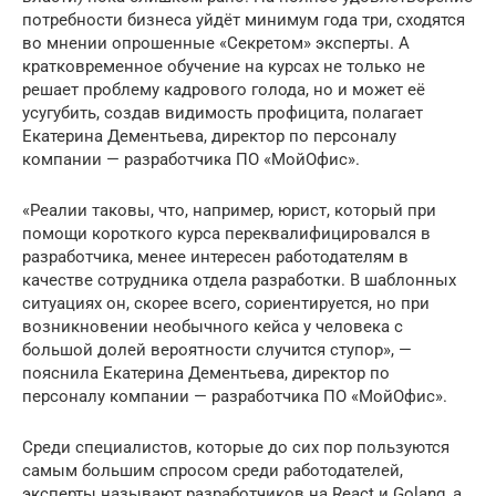
потребности бизнеса уйдёт минимум года три, сходятся
во мнении опрошенные «Секретом» эксперты. А
кратковременное обучение на курсах не только не
решает проблему кадрового голода, но и может её
усугубить, создав видимость профицита, полагает
Екатерина Дементьева, директор по персоналу
компании — разработчика ПО «МойОфис».
«Реалии таковы, что, например, юрист, который при
помощи короткого курса переквалифицировался в
разработчика, менее интересен работодателям в
качестве сотрудника отдела разработки. В шаблонных
ситуациях он, скорее всего, сориентируется, но при
возникновении необычного кейса у человека с
большой долей вероятности случится ступор», —
пояснила Екатерина Дементьева, директор по
персоналу компании — разработчика ПО «МойОфис».
Среди специалистов, которые до сих пор пользуются
самым большим спросом среди работодателей,
эксперты называют разработчиков на React и Golang, а