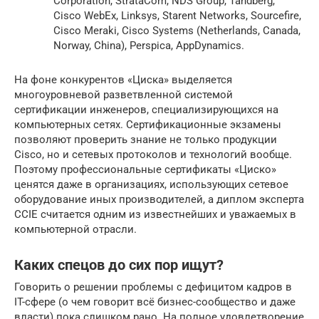
Corporation, StrataCom, NDS Group, Tandberg,
Cisco WebEx, Linksys, Starent Networks, Sourcefire,
Cisco Meraki, Cisco Systems (Netherlands, Canada,
Norway, China), Perspica, AppDynamics.
На фоне конкурентов «Циска» выделяется
многоуровневой разветвленной системой
сертификации инженеров, специализирующихся на
компьютерных сетях. Сертификационные экзамены
позволяют проверить знание не только продукции
Cisco, но и сетевых протоколов и технологий вообще.
Поэтому профессиональные сертификаты «Циско»
ценятся даже в организациях, использующих сетевое
оборудование иных производителей, а диплом эксперта
CCIE считается одним из известнейших и уважаемых в
компьютерной отрасли.
Каких спецов до сих пор ищут?
Говорить о решении проблемы с дефицитом кадров в
IT-сфере (о чем говорит всё бизнес-сообщество и даже
власти) пока слишком рано. На полное удовлетворение