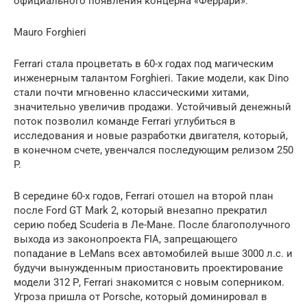
официального появления концерна «Феррари».
Mauro Forghieri
Ferrari стала процветать в 60-х годах под магическим
инженерным талантом Forghieri. Такие модели, как Dino
стали почти мгновенно классическими хитами,
значительно увеличив продажи. Устойчивый денежный
поток позволил команде Ferrari углубиться в
исследования и новые разработки двигателя, который,
в конечном счете, увенчался последующим релизом 250
P.
В середине 60-х годов, Ferrari отошел на второй план
после Ford GT Mark 2, который внезапно прекратил
серию побед Scuderia в Ле-Мане. После благополучного
выхода из законопроекта FIA, запрещающего
попадание в LeMans всех автомобилей выше 3000 л.с. и
будучи вынужденным приостановить проектирование
модели 312 Р, Ferrari знакомится с новым соперником.
Угроза пришла от Porsche, который доминировал в