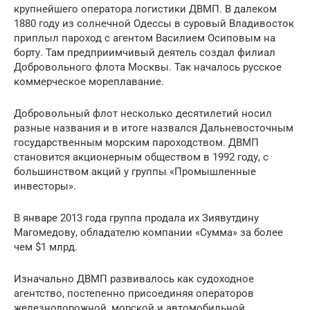
крупнейшего оператора логистики ДВМП. В далеком
1880 году из солнечной Одессы в суровый Владивосток
приплыл пароход с агентом Василием Осиповым на
борту. Там предприимчивый деятель создал филиал
Добровольного флота Москвы. Так началось русское
коммерческое мореплавание.
Добровольный флот несколько десятилетий носил
разные названия и в итоге назвался Дальневосточным
государственным морским пароходством. ДВМП
становится акционерным обществом в 1992 году, с
большинством акций у группы «Промышленные
инвесторы».
В январе 2013 года группа продала их Зиявутдину
Магомедову, обладателю компании «Сумма» за более
чем $1 млрд.
Изначально ДВМП развивалось как судоходное
агентство, постепенно присоединяя операторов
железнодорожной, морской и автомобильной