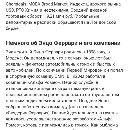
Chemicals, MOEX Broad Market, Индекс широкого рынка
USD, РТС Химия и нефтехимия. Средний дневной
торговый оборот – 9,21 млн руб. Глобальные
депозитарные расписки обращаются на Лондонской
бирже.
Немного об Энцо Феррари и его компании
Знаменитый Энцо Феррари родился в 1898 году, в
Модене. Он вспоминал, что с самых юных лет был
заядлым фанатом автомобильных гонок и быстрых
автомобилей. По окончании Первой Мировой он попал
в спортивную команду CMN. В 1920-м работал в
компании «Альфа Ромео». Период службы в
итальянском концерне сыграл немалую роль в
профессиональном росте парня, хотя он трудился там
простым водителем-испытателем. Позднее Энцо
собрал собственную команду (она называлась
«Скудерия Феррари»). Главной деятельностью группы
являлось усовершенствование разработок «Альфа
Ромео», которые применялись в гонках. Как эмблема