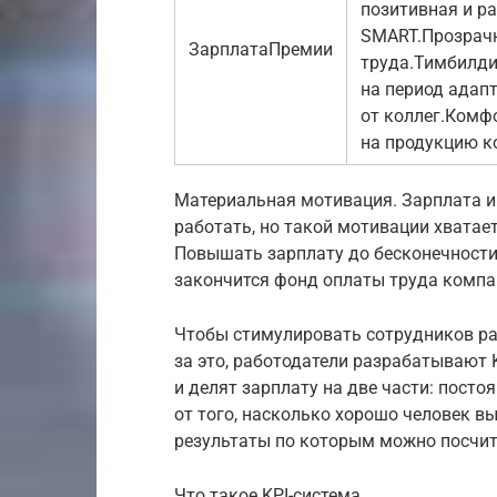
позитивная и р
SMART.Прозрачн
ЗарплатаПремии
труда.Тимбилди
на период адапт
от коллег.Комф
на продукцию к
Материальная мотивация. Зарплата 
работать, но такой мотивации хватает
Повышать зарплату до бесконечности 
закончится фонд оплаты труда компа
Чтобы стимулировать сотрудников ра
за это, работодатели разрабатывают
и делят зарплату на две части: пост
от того, насколько хорошо человек вы
результаты по которым можно посчит
Что такое KPI-система