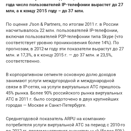
года число поль­зо­ва­те­лей IP-те­ле­фо­нии вы­рас­тет до 27
млн, а к концу 2015 году – до 37 млн.
По оценке J’son & Partners, по итогам 2011 г. в России
насчитывалось 22 млн. пользователей IP-телефонии,
включая пользователей P2P-телефонии типа Skype (что
соответствует уровню проникновения более 14%). По
прогнозам, в 2012-м году эти показатели вырастут до 27
млн. и 17,3%, а к концу 2015 г. — до 37 млн. и 23,5%,
соответственно.
В корпоративном сегменте основную долю доходов
занимают услуги междугородной и международной
связи в IP-сетях, на услуги виртуальных АТС пришлось
45% рынка. Более 90% российского рынка виртуальных
АТС в 2011 г. было сосредоточено в двух крупнейших
городах — Москве и Санкт-Петербурге.
Среднегодовой показатель ARPU на компанию-
потребителя услуги виртуальной АТС за период с 2010-го
по 2012 гг. продемонстрирует значительный (более 50%)