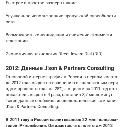
Быстрое и простое развертывание
Улучшенное использование пропускной способности
сети
Возможность консолидации и снижение стоимости
телефонии
Экономичная технология Direct Inward Dial (DID)
2012: Данные J’son & Partners Consulting
Го­ло­со­вой ин­тер­нет-тра­фик в Рос­сии в пер­вом квар­та­
ле 2012 года вырос по срав­не­нию с ана­ло­гич­ным пе­ри­
о­дом про­шло­го года на 28%, а в целом за 2011 год этот
по­ка­за­тель вырос в 4 раза, со­ста­вив 3,7 млрд минут.
Такие дан­ные со­об­щи­ла ис­сле­до­ва­тель­ская ком­па­ния
J’son & Partners Consulting.
В 2011 году в Рос­сии на­счи­ты­ва­лось 22 млн поль­зо­ва­
те­лей IP-те­ле­фо­нии. Ожи­да­ет­ся, что по ито­гам 2012