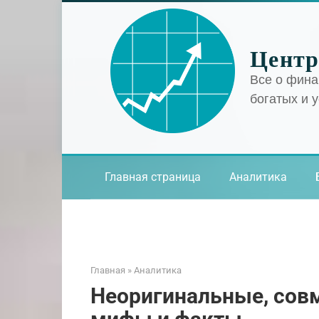
Перейти
к
контенту
Центр
Все о фина
богатых и 
Главная страница
Аналитика
Главная
»
Аналитика
Неоригинальные, сов