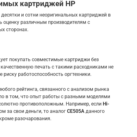
тимых картриджей HP
десятки и сотни неоригинальных картриджей в
ть оценку различным производителям с
ых сторонах.
дует покупать совместимые картриджи без
 качественную печать с такими расходниками не
те риску работоспособность оргтехники.
юбого рейтинга, связанного с анализом рынка
о в том, что опыт работы с разными моделями
бсолютно противоположным. Например, если
Hi-
м за свои деньги, то аналог
CE505A
данного
 кроме разочарования.