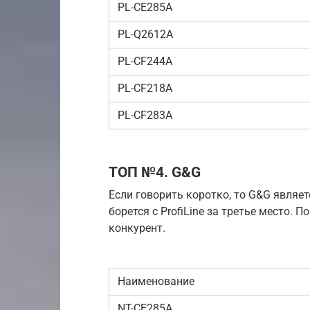
PL-CE285A
PL-Q2612A
PL-CF244A
PL-CF218A
PL-CF283A
ТОП №4. G&G
Если говорить коротко, то G&G являе
борется с ProfiLine за третье место. 
конкурент.
Наименование
NT-CE285A