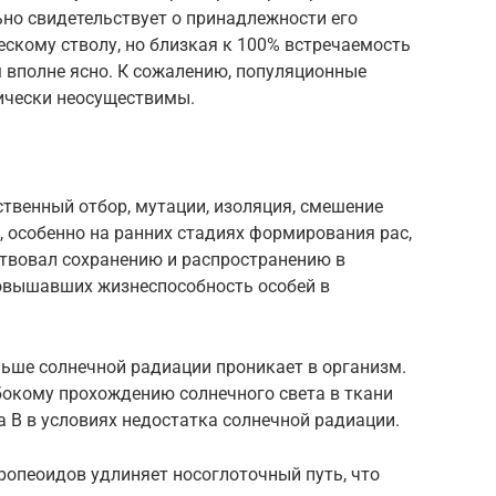
ьно свидетельствует о принадлежности его
скому стволу, но близкая к 100% встречаемость
м вполне ясно. К сожалению, популяционные
ически неосуществимы.
твенный отбор, мутации, изоляция, смешение
, особенно на ранних стадиях формирования рас,
ствовал сохранению и распространению в
овышавших жизнеспособность особей в
ньше солнечной радиации проникает в организм.
бокому прохождению солнечного света в ткани
а В в условиях недостатка солнечной радиации.
ропеоидов удлиняет носоглоточный путь, что