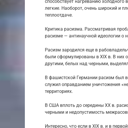
способствует нагреванию холодного в
легкие. Наоборот, очень широкий и п
теплоотдаче.
Критика расизма. Рассматривая проб
расизме — антинаучной идеологии о н
Расизм зародился еще в рабовладельч
были сформулированы в XIX в. В них
другими, белых над черными, выделя
В фашистской Германии расизм был во
служил оправданием уничтожения «н
территориях.
В США вплоть до середины XX в. рас
черными и недопустимость межрасов
Интересно, что если в XIX в. и в перв