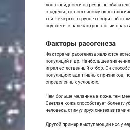
лопатовидности на резце не обязател
владельца к восточному одонтологиче
той же черты в группе говорит об это
подсчёты в палеоантропологии практ
Факторы расогенеза
Факторами расогенеза являются естес
популяций и др. Наибольшее значение
играл естественный отбор. Он способ
популяциях адаптивных признаков, п
определенных условиях.
Чем больше меланина в коже, тем ме
Светлая кожа способствует более глу
человека, стимулируя синтез витамин
Другой пример выступающий нос у ев