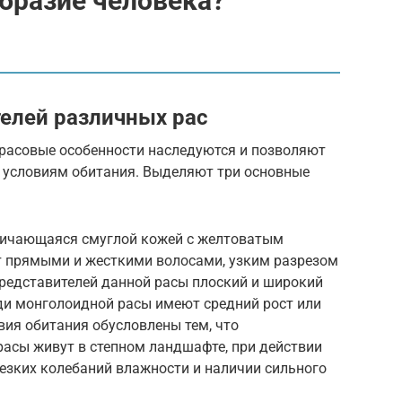
бразие человека?
елей различных рас
о расовые особенности наследуются и позволяют
 условиям обитания. Выделяют три основные
тличающаяся смуглой кожей с желтоватым
т прямыми и жесткими волосами, узким разрезом
представителей данной расы плоский и широкий
ди монголоидной расы имеют средний рост или
вия обитания обусловлены тем, что
асы живут в степном ландшафте, при действии
резких колебаний влажности и наличии сильного