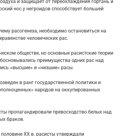
оздуха и защищает от переохлаждения гортань и
лоский нос у негроидов способствует большей
лему расогенеза, необходимо остановиться на
еравенстве человеческих рас.
еском обществе, но основные расистские теории
 обосновывались преимущества одних рас над
лись «высшие» и «низшие» расы.
зведен в ранг государственной политики и
еполноценных» народов на оккупированных
исты пропагандировали превосходство белых над
ых браков.
ой половине XX в. расисты утверждали