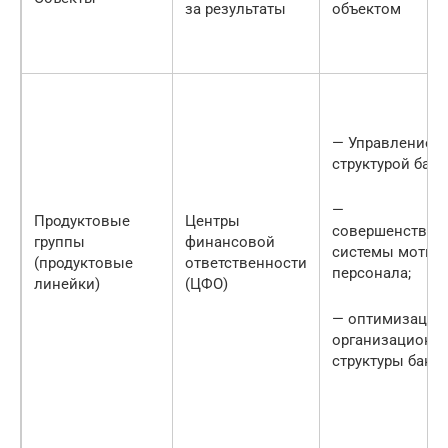
за результаты
объектом
— Управление
структурой бала
—
Продуктовые
Центры
совершенствов
группы
финансовой
системы мотив
(продуктовые
ответственности
персонала;
линейки)
(ЦФО)
— оптимизация
организационн
структуры банк