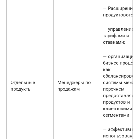
— Расширение
продуктового ря
— управление
тарифами и
ставками;
— организация
бизнес-процесс
как
сбалансирован
Отдельные
Менеджеры по
системы между
продукты
продажам
перечнем
предоставляем
продуктов и
клиентскими
сегментами;
— эффективное
использование