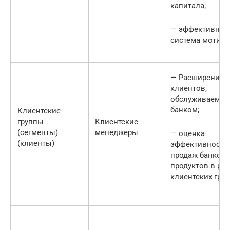
капитала;
— эффективная
система мотив
— Расширение г
клиентов,
обслуживаемых
банком;
Клиентские
группы
Клиентские
(сегменты)
менеджеры
— оценка
(клиенты)
эффективности
продаж банковс
продуктов в ра
клиентских гру