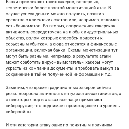
Банки привлекают таких хакеров, во-первых,
теоретически более простой монетизацией атак. В
случае успеха деньги можно получить, похитив
средства с клиентских счетов или, например, взломав
сеть банкоматов. Во-вторых, современная хакерская
активность сосредоточена на любых индустриальных
объектах, взлом которых способен привести к
серьезным убыткам, а сюда относятся и финансовые
организации, включая банки. Схемы монетизации тут
могут быть разными, например, в результате атаки
может сработать вирус-«вымогатель», хакеры могут
украсть из компании документы и требовать выкуп за
сохранение в тайне полученной информации и т.д.
Заметим, что кроме традиционных хакеров сейчас
резко возросла активность энтузиастов-хактивистов, а
с некоторых пор в атаках все чаще применяют
кибероружие, что поднимает происходящее на уровень
кибервойны
И эти категории атакующих по понятным причинам