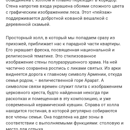
Стена напротив входа украшена обоями сложного цвета
с графическим изображением леса. Этот «пейзаж»
поддерживается добротной кованой вешалкой с
деревянной скамьей.
Просторный холл, в который мы попадаем сразу из
прихожей, приближает нас к парадной части квартиры.
Его украшает фреска, посвященная национальной и
религиозной тематике. Это стилизованное
изображение стены полуразрушенного храма. На ней
частично сохранена роспись с ликами святых. Из арки
виднеется дорога к главному символу Армении, откуда
семья родом, – величественной горе Арарат. А
символом связи времен служит плита с изображением
церковного креста, будто найденная некогда при
раскопках и помещенная в эту композицию, и уже
современный керамический кувшин. Справа от холла
находится гостиная, в которой регулярно собираются
все члены семьи. Она поделена на две зоны в
соответствии с выполняемыми функциями: столовую и
место для отдыха.