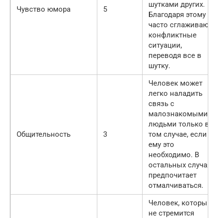
шутками других.
Чувство юмора
5
Благодаря этому
часто сглаживают
конфликтные
ситуации,
переводя все в
шутку.
Человек может
легко наладить
связь с
малознакомыми
людьми только в
Общительность
3
том случае, если
ему это
необходимо. В
остальных случаях
предпочитает
отмалчиваться.
Человек, который
не стремится