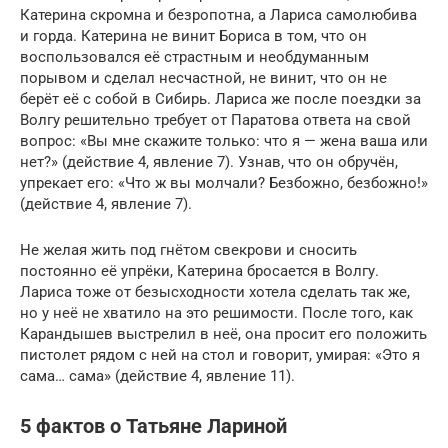
Катерина скромна и безропотна, а Лариса самолюбива
и горда. Катерина не винит Бориса в том, что он
воспользовался её страстным и необдуманным
порывом и сделал несчастной, не винит, что он не
берёт её с собой в Сибирь. Лариса же после поездки за
Волгу решительно требует от Паратова ответа на свой
вопрос: «Вы мне скажите только: что я — жена ваша или
нет?» (действие 4, явление 7). Узнав, что он обручён,
упрекает его: «Что ж вы молчали? Безбожно, безбожно!»
(действие 4, явление 7).
Не желая жить под гнётом свекрови и сносить
постоянно её упрёки, Катерина бросается в Волгу.
Лариса тоже от безысходности хотела сделать так же,
но у неё не хватило на это решимости. После того, как
Карандышев выстрелил в неё, она просит его положить
пистолет рядом с ней на стол и говорит, умирая: «Это я
сама… сама» (действие 4, явление 11).
5 фактов о Татьяне Лариной