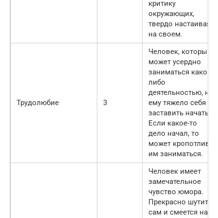
критику
окружающих,
твердо настаивая
на своем.
Человек, который
может усердно
заниматься какой-
либо
деятельностью, но
Трудолюбие
3
ему тяжело себя
заставить начать.
Если какое-то
дело начал, то
может кропотливо
им заниматься.
Человек имеет
замечательное
чувство юмора.
Прекрасно шутит
сам и смеется над