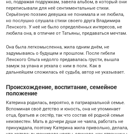
но, подражая подружкам, завела альбом, в который они
переписывали для неё сентиментальные стихи.
Серьёзную поэзию девушка не понимала и не любила,
но послушно слушала стихи своего друга Владимира
Ленского. У неё не было определённых интересов, не
любила она, в отличие от Татьяны, предаваться мечтам.
Она была легкомысленна, жила одним днём, не
задумываясь о будущем и прошлом. После гибели
Ленского Ольга недолго предавалась грусти, вышла
замуж за улана и уехала с ним в полк. Как в
дальнейшем сложилась её судьба, автор не указывает.
Происхождение, воспитание, семейное
положение
Катерина родилась, вероятно, в патриархальной семье.
Вспоминая своё детство и юность, она не упоминает
отца, братьев и сестёр, так что состав её родной семьи
неизвестен. Мать в дочери души не чаяла, работать не
принуждала, поэтому Катерина жила привольно, делала,
что хотела: выращивала цветы, слушала, как странницы