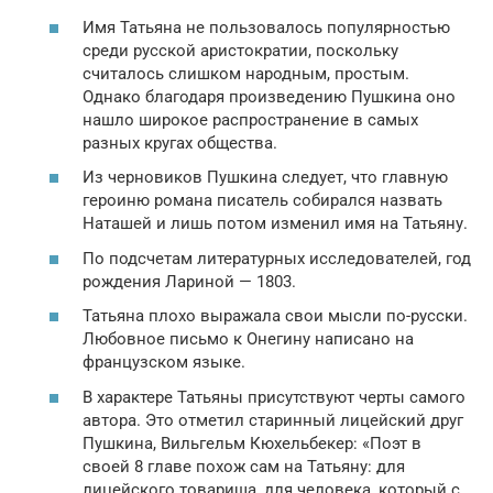
Имя Татьяна не пользовалось популярностью
среди русской аристократии, поскольку
считалось слишком народным, простым.
Однако благодаря произведению Пушкина оно
нашло широкое распространение в самых
разных кругах общества.
Из черновиков Пушкина следует, что главную
героиню романа писатель собирался назвать
Наташей и лишь потом изменил имя на Татьяну.
По подсчетам литературных исследователей, год
рождения Лариной — 1803.
Татьяна плохо выражала свои мысли по-русски.
Любовное письмо к Онегину написано на
французском языке.
В характере Татьяны присутствуют черты самого
автора. Это отметил старинный лицейский друг
Пушкина, Вильгельм Кюхельбекер: «Поэт в
своей 8 главе похож сам на Татьяну: для
лицейского товарища, для человека, который с