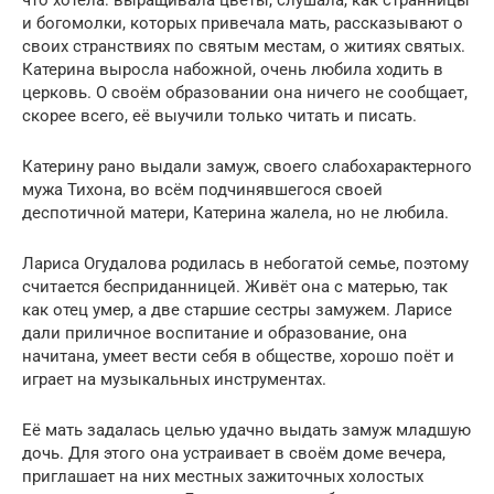
и богомолки, которых привечала мать, рассказывают о
своих странствиях по святым местам, о житиях святых.
Катерина выросла набожной, очень любила ходить в
церковь. О своём образовании она ничего не сообщает,
скорее всего, её выучили только читать и писать.
Катерину рано выдали замуж, своего слабохарактерного
мужа Тихона, во всём подчинявшегося своей
деспотичной матери, Катерина жалела, но не любила.
Лариса Огудалова родилась в небогатой семье, поэтому
считается бесприданницей. Живёт она с матерью, так
как отец умер, а две старшие сестры замужем. Ларисе
дали приличное воспитание и образование, она
начитана, умеет вести себя в обществе, хорошо поёт и
играет на музыкальных инструментах.
Её мать задалась целью удачно выдать замуж младшую
дочь. Для этого она устраивает в своём доме вечера,
приглашает на них местных зажиточных холостых