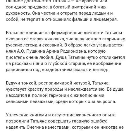
Главное достоинство Татьяны — не красота или
солидное приданое, а богатый внутренний мир,
духовность. Она честна и открыта перед людьми и
собой, не терпит в отношениях фальши и лицемерия.
Большое влияние на формирование личности Татьяны
оказала её старая нянюшка, знавшая немало старинных
русских легенд и сказаний. В образе легко угадывается
няня А.С. Пушкина Арина Родионовна, которую
писатель очень любил. Душа Татьяны чутко откликается
на рассказы няни о глубокой старине, её воображение
развивается под воздействием сказок и легенд.
Будучи тонкой, восприимчивой натурой, Татьяна
чувствует красоту природы и наслаждается ею. Её душа
находится в полной гармонии с живописными
сельскими пейзажами, среди которых она выросла.
Увлечение книгами и отсутствие жизненного опыта
позволили Татьяне совершить главную ошибку:
наделить Онегина качествами, которыми он никогда не