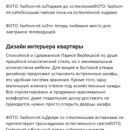
ФОТО: fashion-int.ruЛоджия до остекленияФОТО: fashion-
int.ruНебольшая чайная зона на остеклённой лоджии
ФОТО: fashion-int.ruЭто теперь любимое место для
завтраков телеведущей
Дизайн интерьера квартиры
Спокойной и сдержанной Ларисе Вербицкой по душе
пришёлся классический стиль, но с минимальным
количеством мебели. Для вещей и бытовой утвари
дизайнер предложил установить встроенные шкафы,
это удобная система хранения. Кроме того, одну
маленькую комнату отвели под хозяйственные нужды.
Все спроектировано и продумано максимально
комфортно, даже гладильную доску доставать не
приходится, нужно просто открыть дверцы шкафа.
ФОТО: fashion-int.ruДвери со стеклянными вставками не
препятствуют прохождению естественного светаФОТО:
fashion-int.ruБольшой диван собирали на месте,