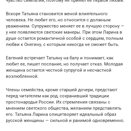
чувство симпатии, поэтому не принял ее первой любви.
Вскоре Татьяна становится женой влиятельного
человека. Не любит его, но относится с должным
уважением. Супружество меняет ее в лучшую сторону —
у нее появляются светские манеры. При этом Ларина в
душе остается романтичной особой с сердцем, полным
любви к Онегину, с которым никогда не сможет быть.
Евгений встречает Татьяну на балу и понимает, как
любит ее, пишет послание, но получает отказ. Молодая
женщина остается честной супругой и несчастной
возлюбленной.
Члены семейства, кроме старшей дочери, предстают
перед читателем как род, сохранивший традиции
простонародья России. Их стремления связаны с
мнением светского общества, желанием представлять
его. Татьяна Ларина олицетворяет идеальный образ
русской женщины — сильной и ранимой одновременно.