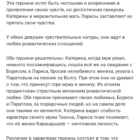
Эти героини хотят быть честными и искренними в
проявлении своих чувств, но деспотичная свекровь
Катерины и меркантильная мать Ларисы заставляют их
прятать свои чувства.
У обеих девушек чувствительные натуры, они ждут в
любви романтических отношений.
Обе героини решительны: Катерина, когда муж уехал,
немного посомневавшись, пошла всё же на свидание с
Борисом, а Лариса, бросив нелюбимого жениха, уехала с
Паратовым на пикник за Волгу. При этом они не думают
о том, что принесут горе мужу и жениху. Их эгоизм
продиктован страстным желанием романтической
любви. Обе героини принимают своих любимых, Бориса
и Паратова, за порядочных людей, но на самом деле
они такими не являются. Катерина видит слабость
характера своего мужа Тихона, Лариса тоже понимает,
что её жених Карандышев — ничтожная личность.
Различие в характерах героинь состоит в том, что