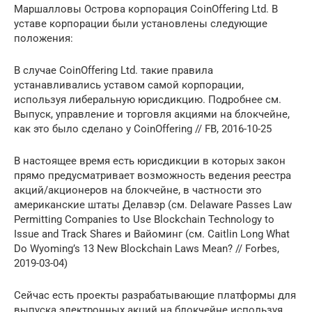
Маршалловы Острова корпорация CoinOffering Ltd. В
уставе корпорации были установлены следующие
положения:
В случае CoinOffering Ltd. такие правила
устанавливались уставом самой корпорации,
используя либеральную юрисдикцию. Подробнее см.
Выпуск, управление и торговля акциями на блокчейне,
как это было сделано у CoinOffering // FB, 2016-10-25
В настоящее время есть юрисдикции в которых закон
прямо предусматривает возможность ведения реестра
акций/акционеров на блокчейне, в частности это
американские штаты Делавэр (см. Delaware Passes Law
Permitting Companies to Use Blockchain Technology to
Issue and Track Shares и Вайоминг (см. Caitlin Long What
Do Wyoming’s 13 New Blockchain Laws Mean? // Forbes,
2019-03-04)
Сейчас есть проекты разрабатывающие платформы для
выпуска электронных акций на блокчейне используя