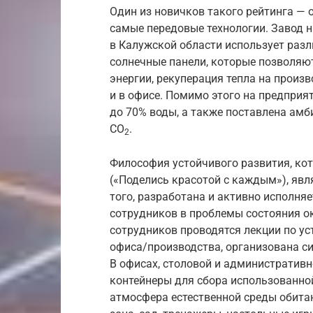
Один из новичков такого рейтинга — оф
самые передовые технологии. Завод н
в Калужской области использует раз
солнечные панели, которые позволяю
энергии, рекуперация тепла на произ
и в офисе. Помимо этого на предприя
до 70% воды, а также поставлена ам
СО
.
2
Философия устойчивого развития, ко
(«Поделись красотой с каждым»), явл
того, разработана и активно исполня
сотрудников в проблемы состояния о
сотрудников проводятся лекции по у
офиса/производства, организована с
В офисах, столовой и административ
контейнеры для сбора использованной
атмосфера естественной среды обита