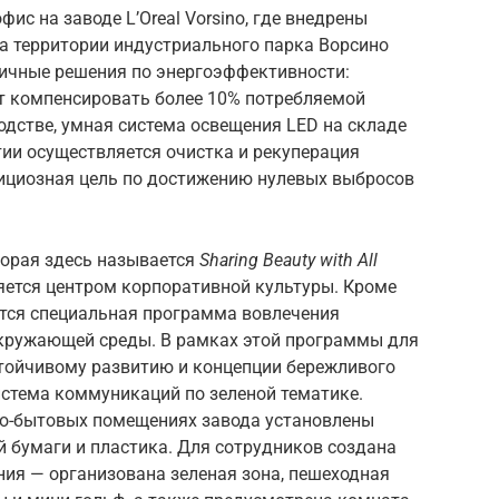
ис на заводе L’Oreal Vorsino, где внедрены
а территории индустриального парка Ворсино
личные решения по энергоэффективности:
т компенсировать более 10% потребляемой
водстве, умная система освещения LED на складе
тии осуществляется очистка и рекуперация
бициозная цель по достижению нулевых выбросов
торая здесь называется
Sharing Beauty with All
яется центром корпоративной культуры. Кроме
ется специальная программа вовлечения
кружающей среды. В рамках этой программы для
стойчивому развитию и концепции бережливого
истема коммуникаций по зеленой тематике.
но-бытовых помещениях завода установлены
 бумаги и пластика. Для сотрудников создана
ния — организована зеленая зона, пешеходная