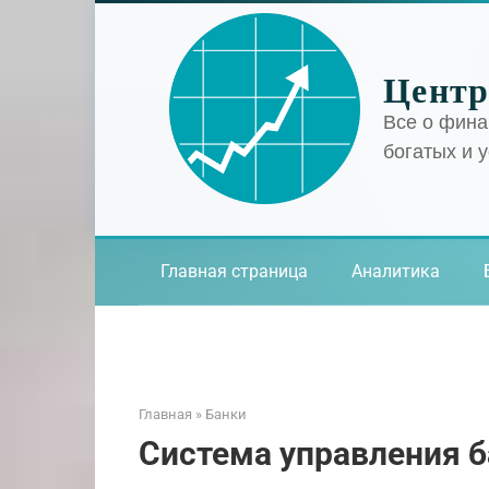
Перейти
к
контенту
Центр
Все о фина
богатых и 
Главная страница
Аналитика
Главная
»
Банки
Система управления 