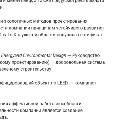
ры и мини-гольф, а также предусмотрена комната
и.
и экологичных методов проектирования
ности компании принципам устойчивого развития
réal в Калужской области получила сертификат
n Energyand Environmental Design
— Руководство
скому проектированию) — добровольная система
зеленому строительству.
тифицировавший объект по LEED, — компания
нии эффективной работоспособности
ельности компании является создание
уда.