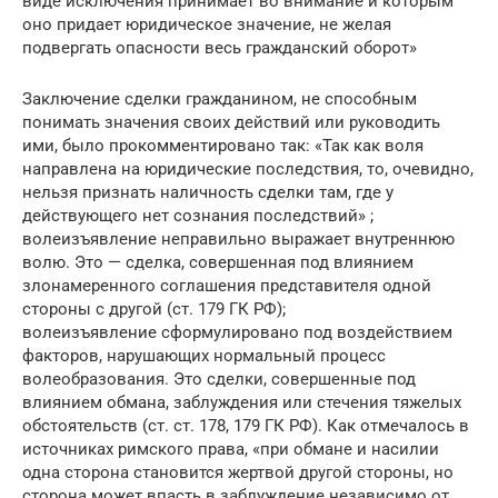
виде исключения принимает во внимание и которым
оно придает юридическое значение, не желая
подвергать опасности весь гражданский оборот»
Заключение сделки гражданином, не способным
понимать значения своих действий или руководить
ими, было прокомментировано так: «Так как воля
направлена на юридические последствия, то, очевидно,
нельзя признать наличность сделки там, где у
действующего нет сознания последствий» ;
волеизъявление неправильно выражает внутреннюю
волю. Это — сделка, совершенная под влиянием
злонамеренного соглашения представителя одной
стороны с другой (ст. 179 ГК РФ);
волеизъявление сформулировано под воздействием
факторов, нарушающих нормальный процесс
волеобразования. Это сделки, совершенные под
влиянием обмана, заблуждения или стечения тяжелых
обстоятельств (ст. ст. 178, 179 ГК РФ). Как отмечалось в
источниках римского права, «при обмане и насилии
одна сторона становится жертвой другой стороны, но
сторона может впасть в заблуждение независимо от