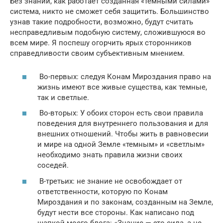
Без знаний, как работает созданная «темными силами»
система, никто не сможет себя защитить. Большинство
узнав такие подробности, возможно, будут считать
несправедливым подобную систему, сложившуюся во
всем мире. Я поспешу огорчить ярых сторонников
справедливости своим субъективным мнением.
Во-первых: следуя Конам Мироздания право на
жизнь имеют все живые существа, как темные,
так и светлые.
Во-вторых: У обоих сторон есть свои правила
поведения для внутреннего пользования и для
внешних отношений. Чтобы жить в равновесии
и мире на одной Земле «темным» и «светлым»
необходимо знать правила жизни своих
соседей.
В-третьих: не знание не освобождает от
ответственности, которую по Конам
Мироздания и по законам, созданным на Земле,
будут нести все стороны. Как написано под
шапкой моего блога: «Знание — это сила, а не