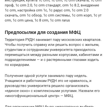
инструкция, купить 1с crm, 1c crm, 1c crm скачать, 1c crm
проф, 1c crm 2.0, 1c crm стандарт, crm 1c 8.2, внедрение
1c crm, настройка crm 1c, 1c рарус crm, 1c crm 2.0
скачать, crm 1c обзор, 1c crm системы, 1c crm корп, 1c ут
crm, 1c crm цена, 1c 8 crm, 1c crm rarus
Предпосылки для создания МФЦ
Территория РУДН занимает пару московских кварталов.
Чтобы получить справку или решить вопрос с жильем,
студентам и сотрудникам университета приходилось
перемещаться между разными корпусами, кабинетами и
подразделениями — и с растерянными глазами ходить
по коридорам.
Получение одной услуги занимало пару недель.
Учащимся и работникам РУДН это не нравилось, и
руководство университета решило организовать
«единое окно» с комплексными услугами. Назвали его
«многофункциональный центр» — МФЦ.
Для организации МФЦ было недостаточно выбрать