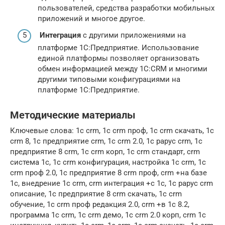
пользователей, средства разработки мобильных
приложений и многое другое.
Интеграция
с другими приложениями на
платформе 1С:Предприятие. Использование
единой платформы позволяет организовать
обмен информацией между 1С:CRM и многими
другими типовыми конфигурациями на
платформе 1С:Предприятие.
Методические материалы
Ключевые слова: 1с crm, 1с crm проф, 1с crm скачать, 1с
crm 8, 1с предприятие crm, 1с crm 2.0, 1с рарус crm, 1с
предприятие 8 crm, 1с crm корп, 1с crm стандарт, crm
система 1с, 1с crm конфигурация, настройка 1с crm, 1с
crm проф 2.0, 1с предприятие 8 crm проф, crm +на базе
1с, внедрение 1с crm, crm интеграция +с 1с, 1с рарус crm
описание, 1с предприятие 8 crm скачать, 1с crm
обучение, 1с crm проф редакция 2.0, crm +в 1с 8.2,
программа 1с crm, 1с crm демо, 1с crm 2.0 корп, crm 1с