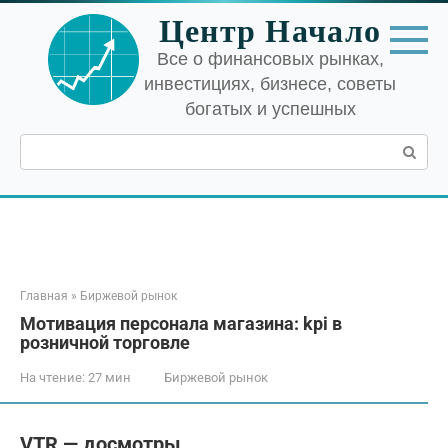
Перейти
Центр Начало
к
контенту
Все о финансовых рынках,
инвестициях, бизнесе, советы
богатых и успешных
Поиск:
Главная
»
Биржевой рынок
Мотивация персонала магазина: kpi в
розничной торговле
На чтение:
27 мин
Биржевой рынок
VTR — досмотры